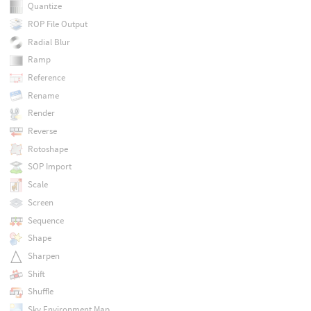
Quantize
ROP File Output
Radial Blur
Ramp
Reference
Rename
Render
Reverse
Rotoshape
SOP Import
Scale
Screen
Sequence
Shape
Sharpen
Shift
Shuffle
Sky Environment Map