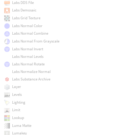
Labs DDS File
Labs Demosaic
Labs Grid Texture
Labs Normal Color
Labs Normal Combine
Labs Normal From Grayscale
Labs Normal Invert
Labs Normal Levels
Labs Normal Rotate
Labs Normalize Normal
Labs Substance Archive
Layer
Levels
Lighting
Limit
Lookup
Luma Matte
Lumakey