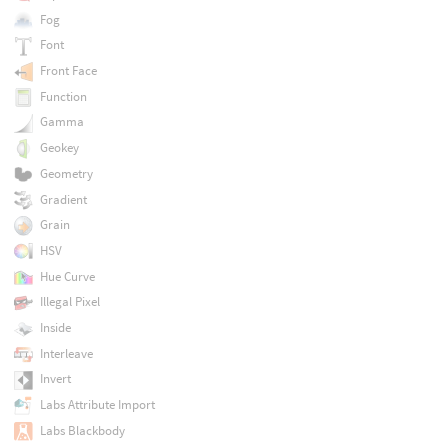
Fog
Font
Front Face
Function
Gamma
Geokey
Geometry
Gradient
Grain
HSV
Hue Curve
Illegal Pixel
Inside
Interleave
Invert
Labs Attribute Import
Labs Blackbody