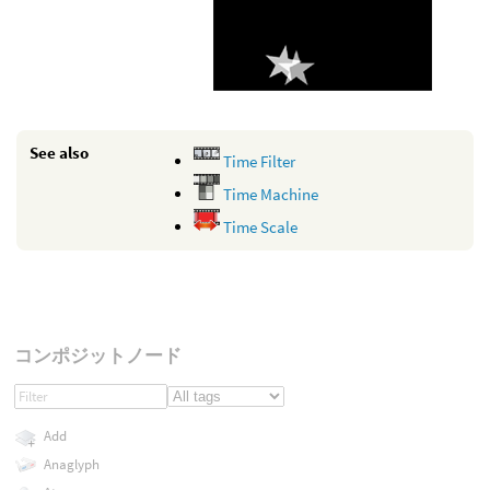
See also
Time Filter
Time Machine
Time Scale
コンポジットノード
Add
Anaglyph