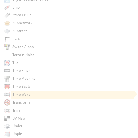
Snip
Streak Blur
Subnetwork
Subtract
Switch
Switch Alpha
Terrain Noise
Tile
Time Filter
Time Machine
Time Scale
Time Warp
Transform
Trim
UV Map
Under
Unpin