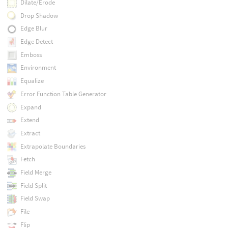
Dilate/Erode
Drop Shadow
Edge Blur
Edge Detect
Emboss
Environment
Equalize
Error Function Table Generator
Expand
Extend
Extract
Extrapolate Boundaries
Fetch
Field Merge
Field Split
Field Swap
File
Flip