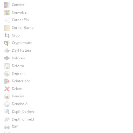
Convert
Convolve
Corner Pin
Corner Ramp
Crop
Cryptomatte
DSM Flatten
Defocus
Deform
Degrain
Deinterlace
Delete
Denoise
Denoise AI
Depth Darken
Depth of Field
Diff