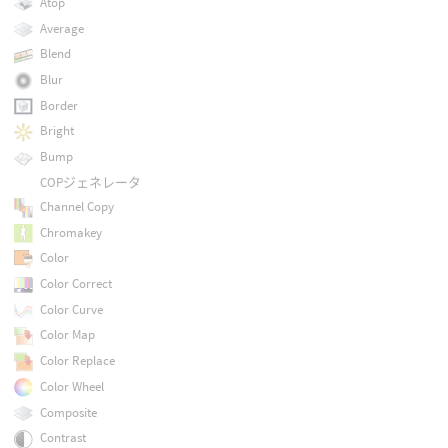
Atop
Average
Blend
Blur
Border
Bright
Bump
COPジェネレータ
Channel Copy
Chromakey
Color
Color Correct
Color Curve
Color Map
Color Replace
Color Wheel
Composite
Contrast