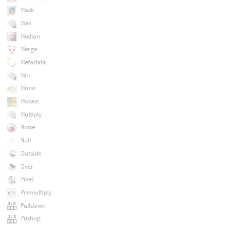
Mask
Max
Median
Merge
Metadata
Min
Mono
Mosaic
Multiply
Noise
Null
Outside
Over
Pixel
Premultiply
Pulldown
Pushup