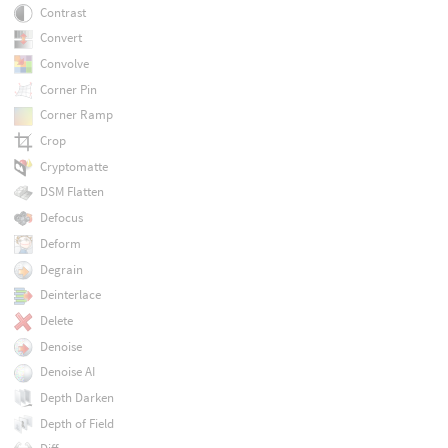
Contrast
Convert
Convolve
Corner Pin
Corner Ramp
Crop
Cryptomatte
DSM Flatten
Defocus
Deform
Degrain
Deinterlace
Delete
Denoise
Denoise AI
Depth Darken
Depth of Field