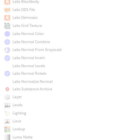
Labs Blackbody
Labs DDS File
Labs Demosaic
Labs Grid Texture
Labs Normal Color
Labs Normal Combine
Labs Normal From Grayscale
Labs Normal Invert
Labs Normal Levels
Labs Normal Rotate
Labs Normalize Normal
Labs Substance Archive
Layer
Levels
Lighting
Limit
Lookup
Luma Matte