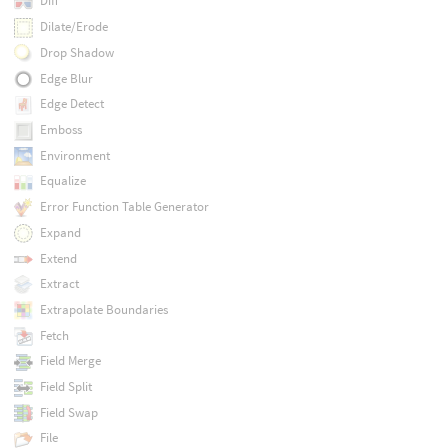
Diff
Dilate/Erode
Drop Shadow
Edge Blur
Edge Detect
Emboss
Environment
Equalize
Error Function Table Generator
Expand
Extend
Extract
Extrapolate Boundaries
Fetch
Field Merge
Field Split
Field Swap
File