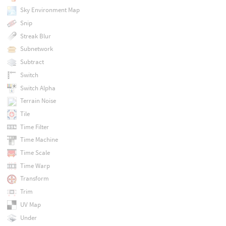
Sky Environment Map
Snip
Streak Blur
Subnetwork
Subtract
Switch
Switch Alpha
Terrain Noise
Tile
Time Filter
Time Machine
Time Scale
Time Warp
Transform
Trim
UV Map
Under