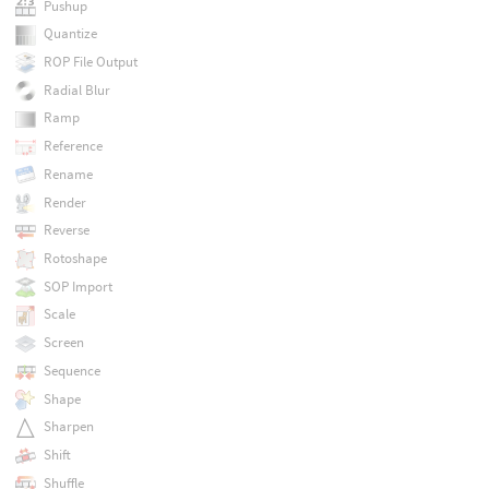
Pushup
Quantize
ROP File Output
Radial Blur
Ramp
Reference
Rename
Render
Reverse
Rotoshape
SOP Import
Scale
Screen
Sequence
Shape
Sharpen
Shift
Shuffle