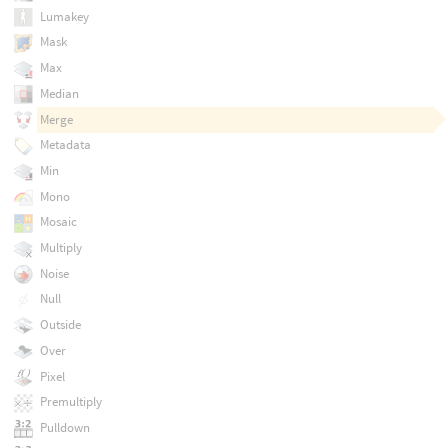
Lumakey
Mask
Max
Median
Merge
Metadata
Min
Mono
Mosaic
Multiply
Noise
Null
Outside
Over
Pixel
Premultiply
Pulldown