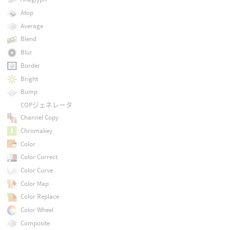
Atop
Average
Blend
Blur
Border
Bright
Bump
COPジェネレータ
Channel Copy
Chromakey
Color
Color Correct
Color Curve
Color Map
Color Replace
Color Wheel
Composite