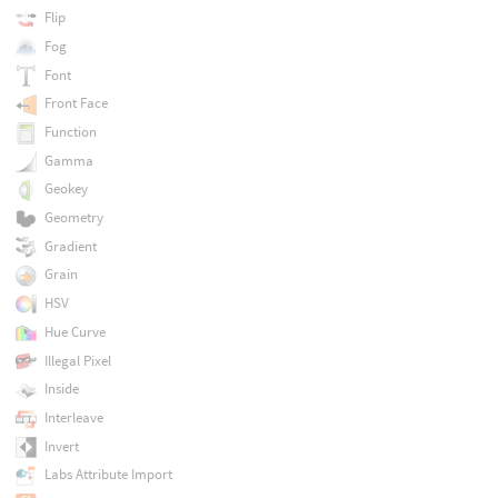
Flip
Fog
Font
Front Face
Function
Gamma
Geokey
Geometry
Gradient
Grain
HSV
Hue Curve
Illegal Pixel
Inside
Interleave
Invert
Labs Attribute Import