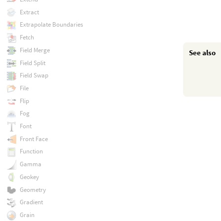
Extract
Extrapolate Boundaries
Fetch
Field Merge
See also
Field Split
Field Swap
File
Flip
Fog
Font
Front Face
Function
Gamma
Geokey
Geometry
Gradient
Grain