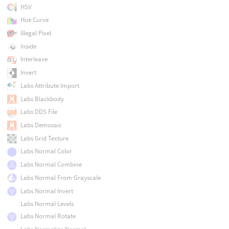
HSV
Hue Curve
Illegal Pixel
Inside
Interleave
Invert
Labs Attribute Import
Labs Blackbody
Labs DDS File
Labs Demosaic
Labs Grid Texture
Labs Normal Color
Labs Normal Combine
Labs Normal From Grayscale
Labs Normal Invert
Labs Normal Levels
Labs Normal Rotate