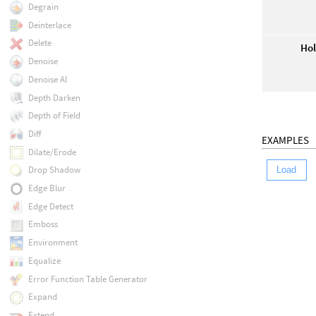
Degrain
Deinterlace
Delete
Hol
Denoise
Denoise AI
Depth Darken
Depth of Field
Diff
EXAMPLES
Dilate/Erode
Drop Shadow
Load
Edge Blur
Edge Detect
Emboss
Environment
Equalize
Error Function Table Generator
Expand
Extend