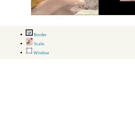
Border
Scale
Window