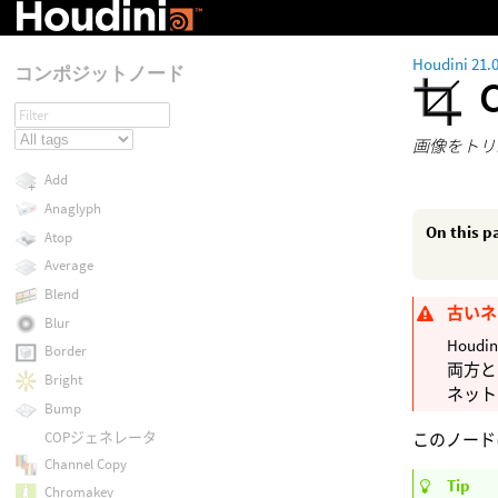
Houdini 21.
コンポジットノード
画像をトリ
Add
Anaglyph
On this p
Atop
Average
Blend
古いネ
Blur
Houd
Border
両方と
Bright
ネット
Bump
COPジェネレータ
このノード
Channel Copy
Tip
Chromakey