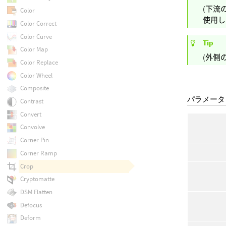
(下流
Color
使用し
Color Correct
Color Curve
Tip
Color Map
(外側
Color Replace
Color Wheel
Composite
パラメータ
Contrast
Convert
Convolve
Corner Pin
Corner Ramp
Crop
Cryptomatte
DSM Flatten
Defocus
Deform