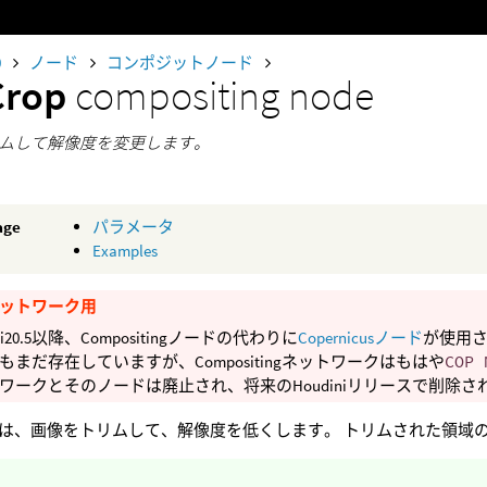
0
ノード
コンポジットノード
Crop
compositing node
ムして解像度を変更します。
age
パラメータ
Examples
ットワーク用
ini20.5以降、Compositingノードの代わりに
Copernicusノード
が使用さ
もまだ存在していますが、Compositingネットワークはもはや
COP 
ワークとそのノードは廃止され、将来のHoudiniリリースで削除
は、画像をトリムして、解像度を低くします。 トリムされた領域