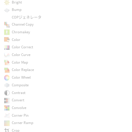
Bright
Bump
COPジェネレータ
Channel Copy
Chromakey
Color
Color Correct
Color Curve
Color Map
Color Replace
Color Wheel
Composite
Contrast
Convert
Convolve
Corner Pin
Corner Ramp
Crop