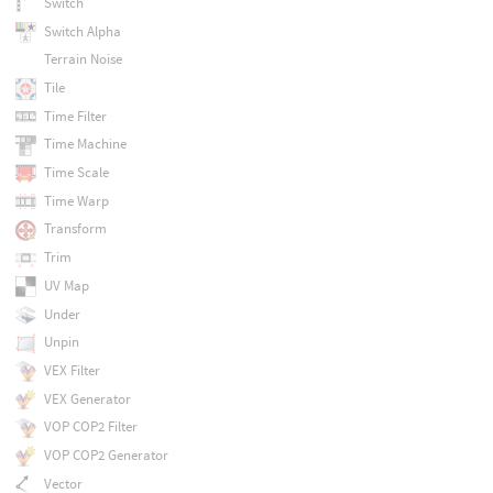
Switch
Switch Alpha
Terrain Noise
Tile
Time Filter
Time Machine
Time Scale
Time Warp
Transform
Trim
UV Map
Under
Unpin
VEX Filter
VEX Generator
VOP COP2 Filter
VOP COP2 Generator
Vector