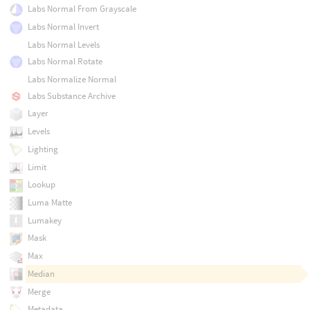
Labs Normal From Grayscale
Labs Normal Invert
Labs Normal Levels
Labs Normal Rotate
Labs Normalize Normal
Labs Substance Archive
Layer
Levels
Lighting
Limit
Lookup
Luma Matte
Lumakey
Mask
Max
Median
Merge
Metadata