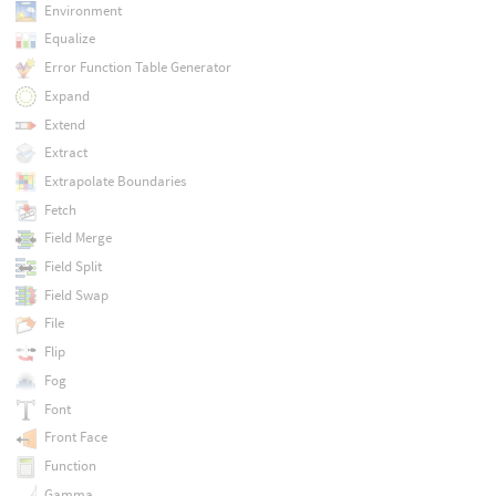
Environment
Equalize
Error Function Table Generator
Expand
Extend
Extract
Extrapolate Boundaries
Fetch
Field Merge
Field Split
Field Swap
File
Flip
Fog
Font
Front Face
Function
Gamma