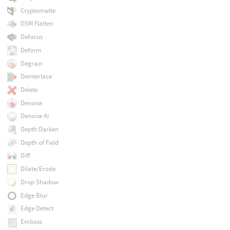
Cryptomatte
DSM Flatten
Defocus
Deform
Degrain
Deinterlace
Delete
Denoise
Denoise AI
Depth Darken
Depth of Field
Diff
Dilate/Erode
Drop Shadow
Edge Blur
Edge Detect
Emboss