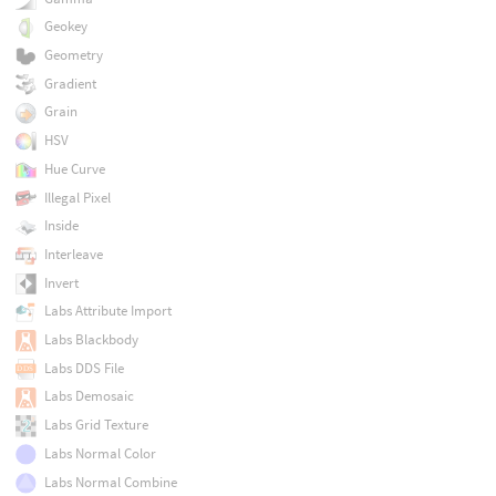
Geokey
Geometry
Gradient
Grain
HSV
Hue Curve
Illegal Pixel
Inside
Interleave
Invert
Labs Attribute Import
Labs Blackbody
Labs DDS File
Labs Demosaic
Labs Grid Texture
Labs Normal Color
Labs Normal Combine