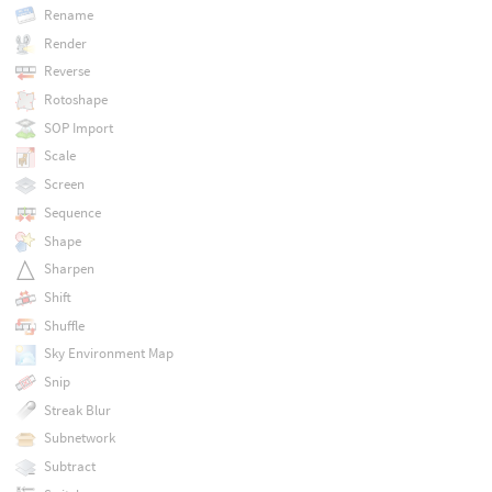
Rename
Render
Reverse
Rotoshape
SOP Import
Scale
Screen
Sequence
Shape
Sharpen
Shift
Shuffle
Sky Environment Map
Snip
Streak Blur
Subnetwork
Subtract