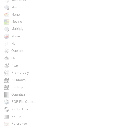
Min
Mono
Mosaic
Multiply
Noise
Null
Outside
Over
Pixel
Premultiply
Pulldown
Pushup
Quantize
ROP File Output
Radial Blur
Ramp
Reference