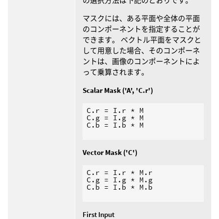
の選択方法は下記のとおりです。
マスクには、ある平面や全体の平面
のコンポーネントを指定することが
できます。 ベクトル平面をマスクと
して用意した場合、そのコンポーネ
ントは、画像のコンポーネントによ
って乗算されます。
Scalar Mask ('A', 'C.r')
C.r = I.r * M

C.g = I.g * M

C.b = I.b * M

Vector Mask ('C')
C.r = I.r * M.r

C.g = I.g * M.g

C.b = I.b * M.b

First Input