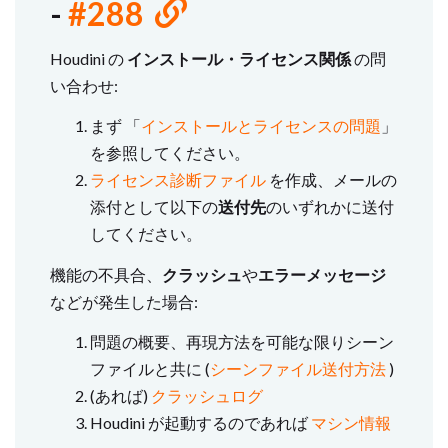
-
#288
Houdini の
インストール・ライセンス関係
の問
い合わせ:
まず 「
インストールとライセンスの問題
」
を参照してください。
ライセンス診断ファイル
を作成、メールの
添付として以下の
送付先
のいずれかに送付
してください。
機能の不具合、
クラッシュ
や
エラーメッセージ
などが発生した場合:
問題の概要、再現方法を可能な限りシーン
ファイルと共に (
シーンファイル送付方法
)
(あれば)
クラッシュログ
Houdini が起動するのであれば
マシン情報