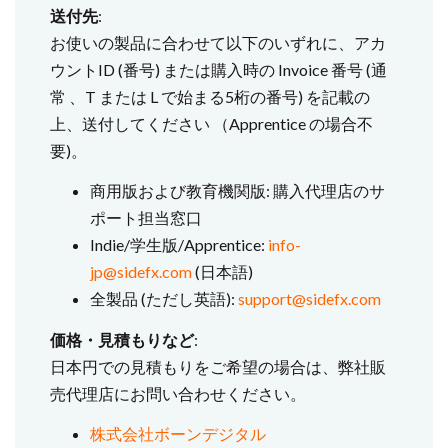
送付先
:
お使いの製品に合わせて以下のいずれに、アカ
ウントID (番号) または購入時の Invoice 番号 (通
常 、T または L で始まる5桁の番号) を記載の
上、送付してください （Apprentice の場合不
要)。
商用版および教育機関版: 購入代理店のサ
ポート担当窓口
Indie/学生版/Apprentice:
info-
jp@sidefx.com
(日本語)
全製品 (ただし英語):
support@sidefx.com
価格・見積もりなど
:
日本円での見積もりをご希望の場合は、弊社販
売代理店にお問い合わせください。
株式会社ボーンデジタル