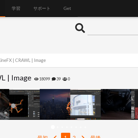
学習
サポート
Get
ineFX | CRAWL | Image
L | Image
18099
39
0
最初
1
2
最後