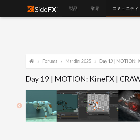
製品
業界
コミュニティ
Forums
Mardini 2025
Day 19 | MOTION: K
Day 19 | MOTION: KineFX | CRAW