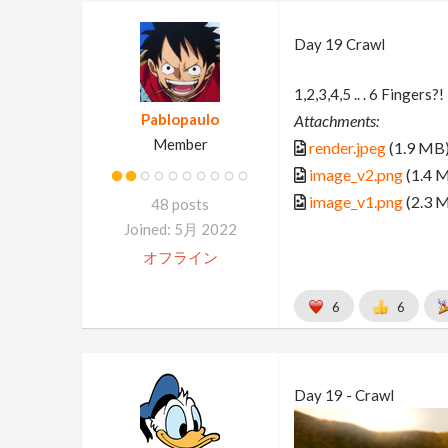
Day 19 Crawl
1,2,3,4,5 .. . 6 Fingers?!
Pablopaulo
Attachments:
Member
render.jpeg
(1.9 MB
image_v2.png
(1.4 
image_v1.png
(2.3 
48 posts
Joined: 5月 2022
オフライン
6
6
Day 19 - Crawl