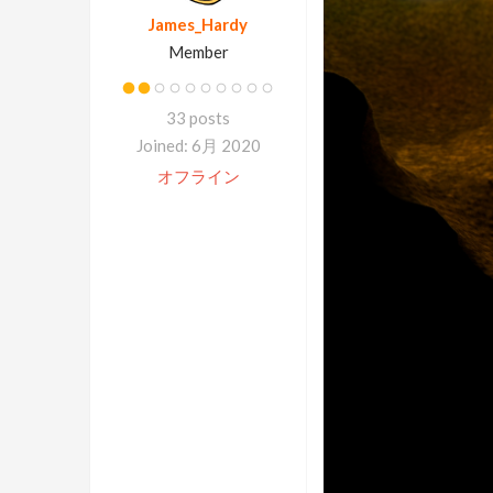
James_Hardy
Member
33 posts
Joined: 6月 2020
オフライン