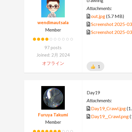
crawling
Attachments:
out.jpg
(5.7 MB)
wendimautsala
Screenshot 2025-0
Member
Screenshot 2025-0
97 posts
Joined: 2月 2024
オフライン
1
Day19
Attachments:
Day19_Crawl.jpg
(1
Furuya Takumi
Day19__Crawl.png
(
Member