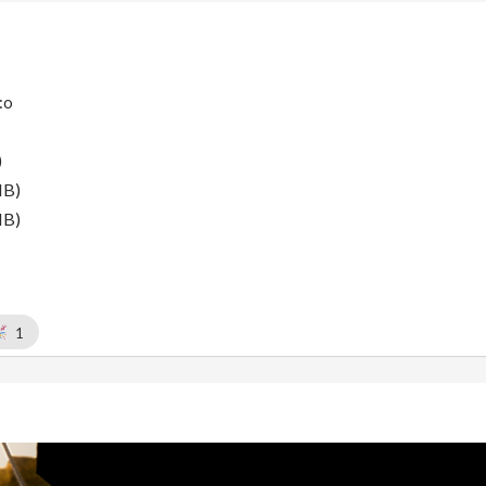
 :o
)
MB)
MB)
1