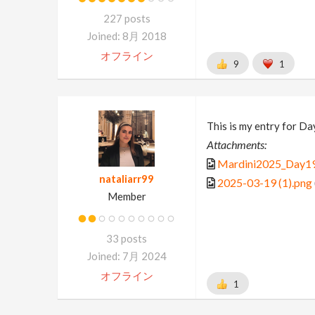
227 posts
Joined: 8月 2018
オフライン
9
1
This is my entry for D
Attachments:
Mardini2025_Day19
nataliarr99
2025-03-19 (1).png
Member
33 posts
Joined: 7月 2024
オフライン
1