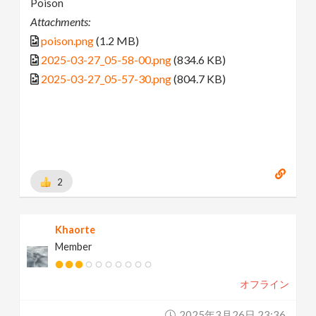
Poison
Attachments:
poison.png
(1.2 MB)
2025-03-27_05-58-00.png
(834.6 KB)
2025-03-27_05-57-30.png
(804.7 KB)
2
Khaorte
Member
オフライン
2025年3月26日 23:36