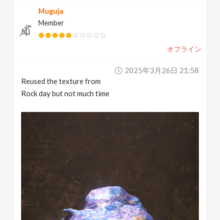
Muguja
Member
オフライン
2025年3月26日 21:58
Reused the texture from
Rock day but not much time