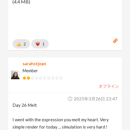
(4.4 MB)
2
1
sarahstjean
Member
オフライン
2025年3月26日 22:47
Day 26 Melt
I went with the expression you melt my heart. Very
simple render for today ... simulation is very hard !