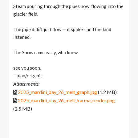
Steam pouring through the pipes now, flowing into the
glacier field.
The pipe didn’t just flow — it spoke - and the land
listened.
The Snow came early, who knew.
see you soon,
– alan/organic
Attachments:
2025_mardini_day_26_melt_graph.jpg
(1.2 MB)
2025_mardini_day_26_melt_karma_render.png
(2.5 MB)