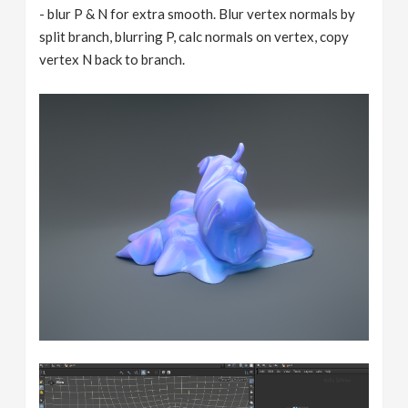
- blur P & N for extra smooth. Blur vertex normals by
split branch, blurring P, calc normals on vertex, copy
vertex N back to branch.