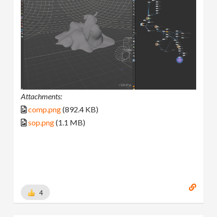
Attachments:
comp.png
(892.4 KB)
sop.png
(1.1 MB)
4