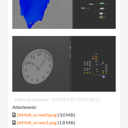
Edited by playhead -
2025年3月27日 02:28:21
Attachments:
26Melt_screen0.png
(3.0 MB)
26Melt_screen1.png
(1.8 MB)