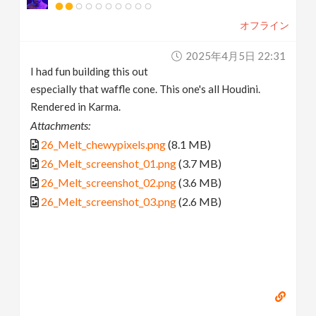
オフライン
2025年4月5日 22:31
I had fun building this out
especially that waffle cone. This one's all Houdini.
Rendered in Karma.
Attachments:
26_Melt_chewypixels.png
(8.1 MB)
26_Melt_screenshot_01.png
(3.7 MB)
26_Melt_screenshot_02.png
(3.6 MB)
26_Melt_screenshot_03.png
(2.6 MB)