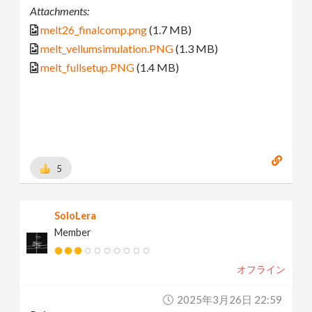
Attachments:
melt26_finalcomp.png
(1.7 MB)
melt_vellumsimulation.PNG
(1.3 MB)
melt_fullsetup.PNG
(1.4 MB)
5
SoloLera
Member
オフライン
2025年3月26日 22:59