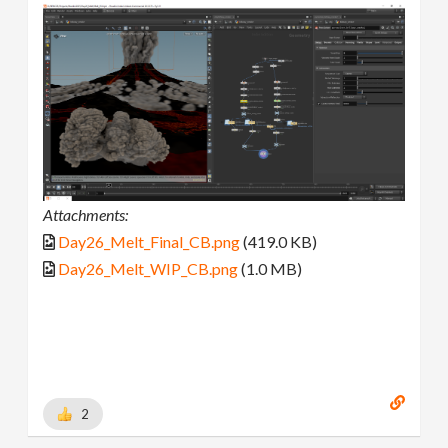
Attachments:
Day26_Melt_Final_CB.png
(419.0 KB)
Day26_Melt_WIP_CB.png
(1.0 MB)
2