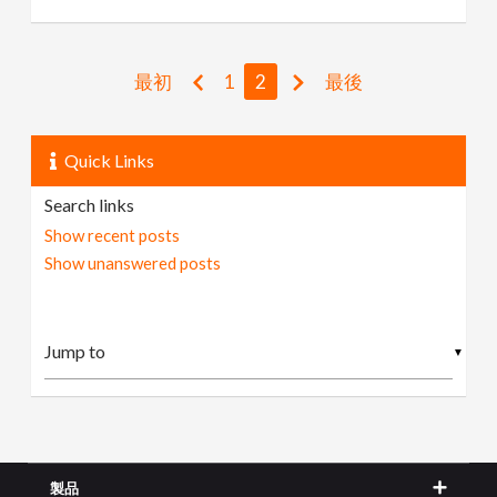
最初
1
2
最後
Quick Links
Search links
Show recent posts
Show unanswered posts
▼
製品