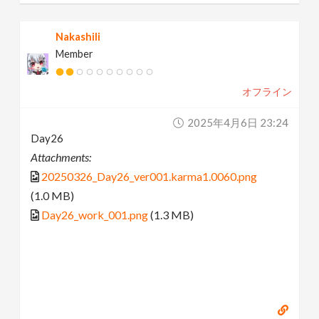
Nakashili
Member
オフライン
2025年4月6日 23:24
Day26
Attachments:
20250326_Day26_ver001.karma1.0060.png
(1.0 MB)
Day26_work_001.png
(1.3 MB)