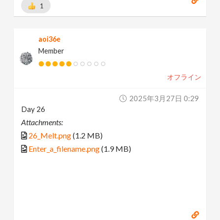
1
aoi36e
Member
オフライン
2025年3月27日 0:29
Day 26
Attachments:
26_Melt.png
(1.2 MB)
Enter_a_filename.png
(1.9 MB)