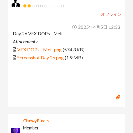
オフライン
2025年4月5日 12:33
Day 26 VFX DOPs - Melt
Attachments:
VFX DOPs - Melt.png
(574.3 KB)
Screenshot Day 26.png
(1.9 MB)
ChewyPixels
Member