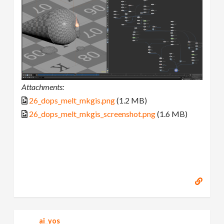
Attachments:
26_dops_melt_mkgis.png
(1.2 MB)
26_dops_melt_mkgis_screenshot.png
(1.6 MB)
ai_yos