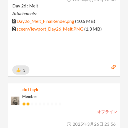
Day 26 : Melt
Attachments:
Day26_Melt_FinalRender.png
(10.6 MB)
sceenViewport_Day26_Melt.PNG
(1.3 MB)
3
dottayk
Member
オフライン
2025年3月26日 23:56