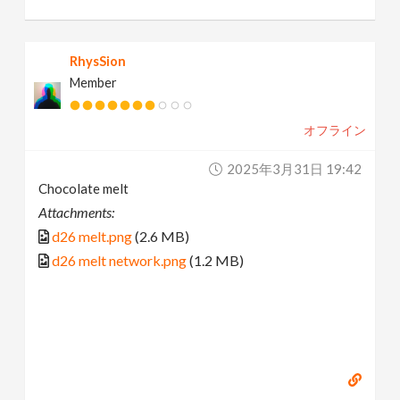
RhysSion
Member
オフライン
2025年3月31日 19:42
Chocolate melt
Attachments:
d26 melt.png
(2.6 MB)
d26 melt network.png
(1.2 MB)