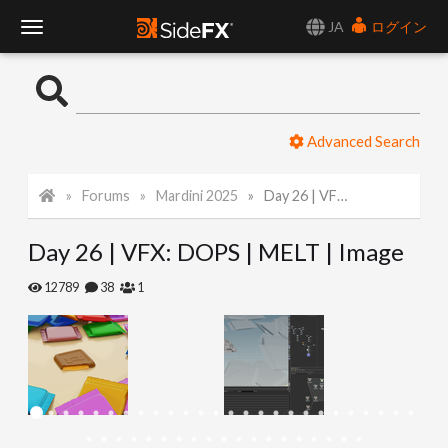
JA
ログイン
T
o
Advanced Search
g
Forums
Mardini 2025
Day 26 | VFX: DOPS | MELT | Image
g
Day 26 | VFX: DOPS | MELT | Image
l
12789
38
1
e
N
a