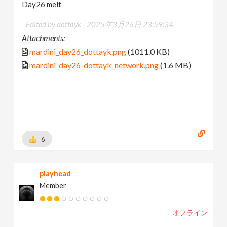
Day26 melt
Edited by dottayk -
2025年3月26日 23:59:34
Attachments:
mardini_day26_dottayk.png
(1011.0 KB)
mardini_day26_dottayk_network.png
(1.6 MB)
6
playhead
Member
オフライン