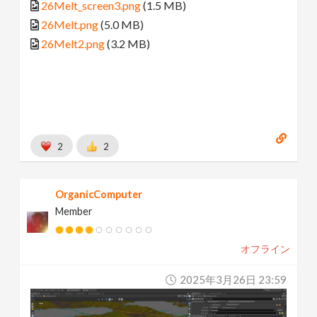
26Melt_screen3.png
(1.5 MB)
26Melt.png
(5.0 MB)
26Melt2.png
(3.2 MB)
2
2
OrganicComputer
Member
オフライン
2025年3月26日 23:59