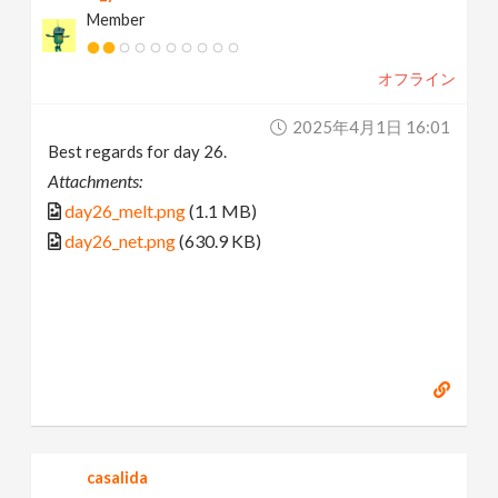
Member
オフライン
2025年4月1日 16:01
Best regards for day 26.
Attachments:
day26_melt.png
(1.1 MB)
day26_net.png
(630.9 KB)
casalida