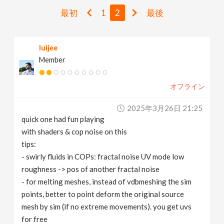
v
最初
1
2
最後
i
luijee
Member
g
オフライン
a
2025年3月26日 21:25
t
quick one had fun playing
with shaders & cop noise on this
i
tips:
- swirly fluids in COPs: fractal noise UV mode low
roughness -> pos of another fractal noise
o
- for melting meshes, instead of vdbmeshing the sim
points, better to point deform the original source
n
mesh by sim (if no extreme movements). you get uvs
for free