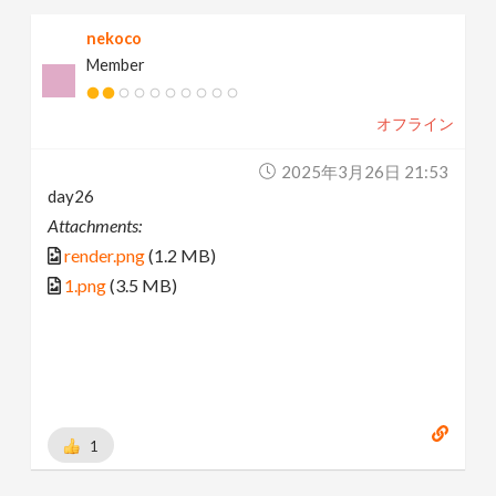
nekoco
Member
オフライン
2025年3月26日 21:53
day26
Attachments:
render.png
(1.2 MB)
1.png
(3.5 MB)
1