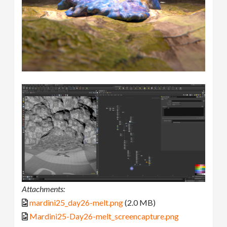
Attachments:
mardini25_day26-melt.png
(2.0 MB)
Mardini25-Day26-melt_screencapture.png