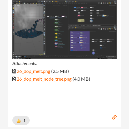
Attachments:
26_dop_melt.png
(2.5 MB)
26_dop_melt_node_tree.png
(4.0 MB)
1