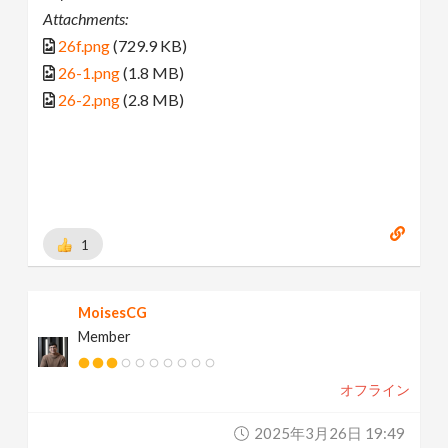
Attachments:
26f.png
(729.9 KB)
26-1.png
(1.8 MB)
26-2.png
(2.8 MB)
1
MoisesCG
Member
オフライン
2025年3月26日 19:49