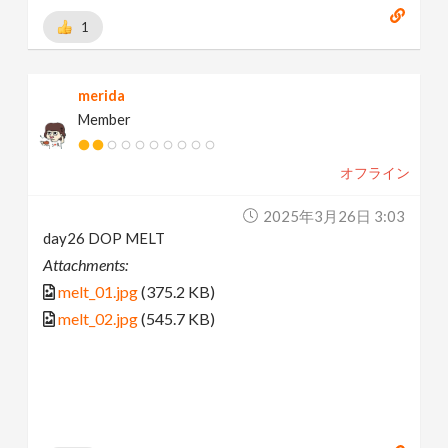
1
merida
Member
オフライン
2025年3月26日 3:03
day26 DOP MELT
Attachments:
melt_01.jpg
(375.2 KB)
melt_02.jpg
(545.7 KB)