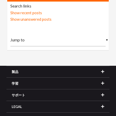
Search links
Show recent posts
Show unanswered posts
▼
製品
学習
サポート
LEGAL