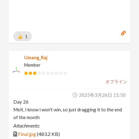
1
Umang_Raj
Member
オフライン
2025年3月26日 11:50
Day 26
Melt, I know i won't win, so just dragging it to the end
of the month
Attachments:
Final.jpg
(483.2 KB)