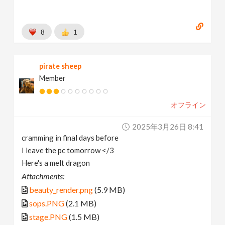
8
1
pirate sheep
Member
オフライン
2025年3月26日 8:41
cramming in final days before
I leave the pc tomorrow </3
Here's a melt dragon
Attachments:
beauty_render.png
(5.9 MB)
sops.PNG
(2.1 MB)
stage.PNG
(1.5 MB)