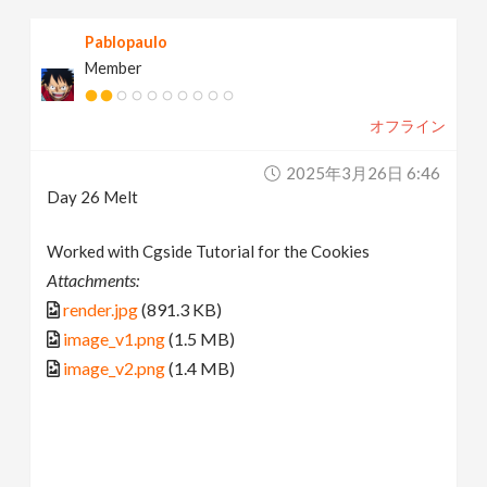
Pablopaulo
Member
オフライン
2025年3月26日 6:46
Day 26 Melt
Worked with Cgside Tutorial for the Cookies
Attachments:
render.jpg
(891.3 KB)
image_v1.png
(1.5 MB)
image_v2.png
(1.4 MB)