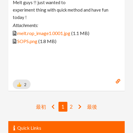
Melt guys !! just wanted to
experiment thing with quick method and have fun
today !
Attachments:
melt.rop_image1.0001.jpg
(1.1 MB)
SOPS.png
(1.8 MB)
2
最初
1
2
最後
Quick Links