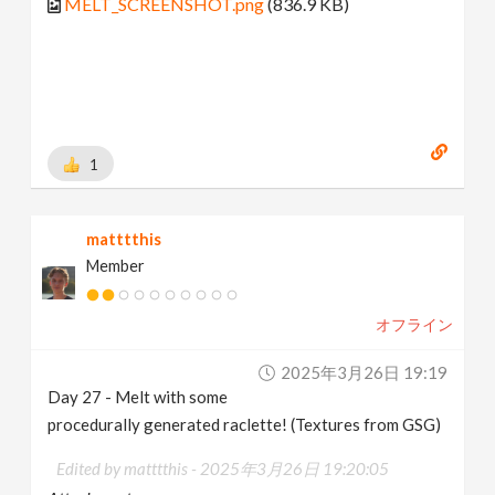
MELT_SCREENSHOT.png
(836.9 KB)
1
matttthis
Member
オフライン
2025年3月26日 19:19
Day 27 - Melt with some
procedurally generated raclette! (Textures from GSG)
Edited by matttthis -
2025年3月26日 19:20:05