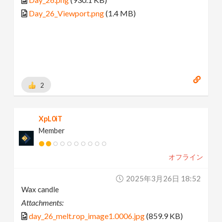
Day_26_Viewport.png
(1.4 MB)
2
XpL0iT
Member
オフライン
2025年3月26日 18:52
Wax candle
Attachments:
day_26_melt.rop_image1.0006.jpg
(859.9 KB)