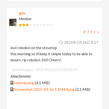
gou
Member
オフライン
2025年3月26日 8:27
lost roboboi on the stovetop
this morning so ill keep it simple today to be able to
mourn. rip roboboi. Still Cheers!
Edited by gou -
2025年3月26日 08:40:59
Attachments:
roborip.png
(4.5 MB)
Screenshot 2025-03-26 132449.png
(2.1 MB)