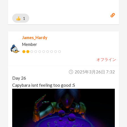
1
James_Hardy
Member
オフライン
2025年3月26日 7:32
Day 26
Capybara isnt feeling too good :S