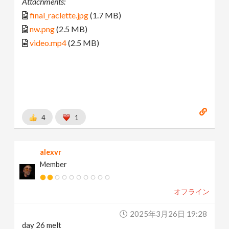
Attachments:
final_raclette.jpg
(1.7 MB)
nw.png
(2.5 MB)
video.mp4
(2.5 MB)
4
1
alexvr
Member
オフライン
2025年3月26日 19:28
day 26 melt