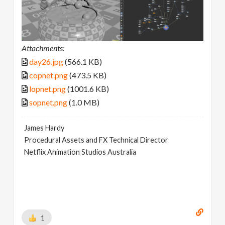
Attachments:
day26.jpg
(566.1 KB)
copnet.png
(473.5 KB)
lopnet.png
(1001.6 KB)
sopnet.png
(1.0 MB)
James Hardy
Procedural Assets and FX Technical Director
Netflix Animation Studios Australia
1