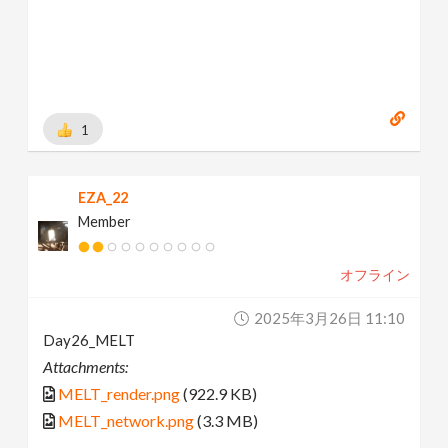
1
EZA_22
Member
オフライン
2025年3月26日 11:10
Day26_MELT
Attachments:
MELT_render.png
(922.9 KB)
MELT_network.png
(3.3 MB)