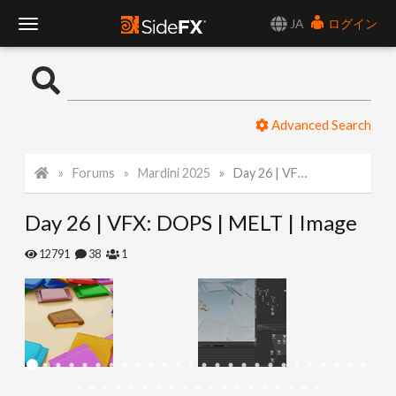
JA
ログイン
T
o
Advanced Search
g
Forums
Mardini 2025
Day 26 | VFX: DOPS | MELT | Image
g
Day 26 | VFX: DOPS | MELT | Image
l
12791
38
1
e
N
a