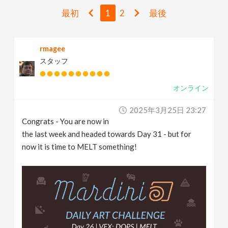
v
最初
1
2
最後
i
rmagee
スタッフ
g
オンライン
a
2025年3月25日 23:27
t
Congrats - You are now in
the last week and headed towards Day 31 - but for
i
now it is time to MELT something!
o
n