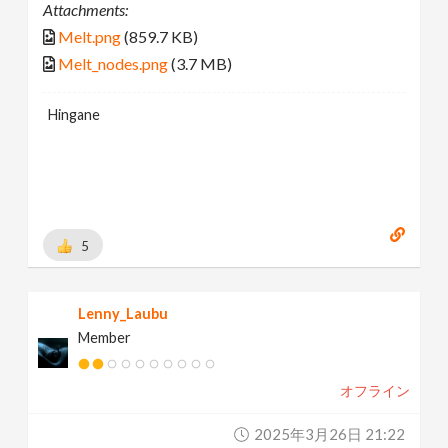
Attachments:
Melt.png
(859.7 KB)
Melt_nodes.png
(3.7 MB)
Hingane
5
Lenny_Laubu
Member
オフライン
2025年3月26日 21:22