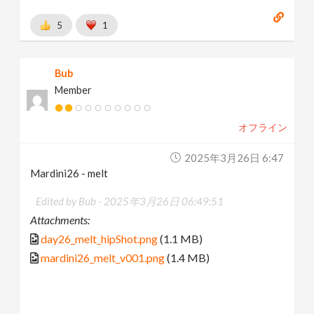
5
1
Bub
Member
オフライン
2025年3月26日 6:47
Mardini26 - melt
Edited by Bub -
2025年3月26日 06:49:51
Attachments:
day26_melt_hipShot.png
(1.1 MB)
mardini26_melt_v001.png
(1.4 MB)