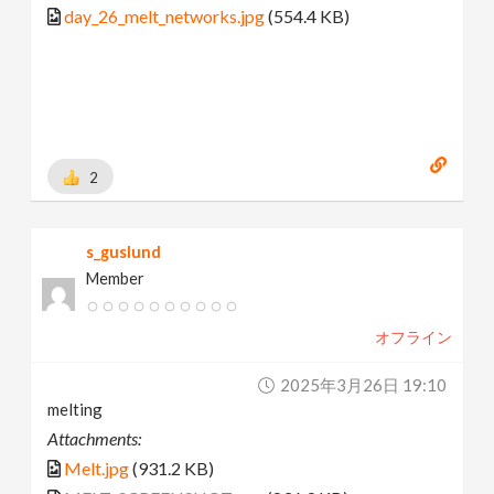
day_26_melt_networks.jpg
(554.4 KB)
2
s_guslund
Member
オフライン
2025年3月26日 19:10
melting
Attachments:
Melt.jpg
(931.2 KB)