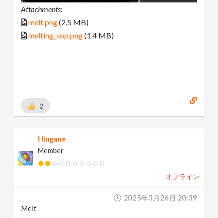
Attachments:
melt.png
(2.5 MB)
melting_sop.png
(1.4 MB)
2
Hingane
Member
オフライン
2025年3月26日 20:39
Melt