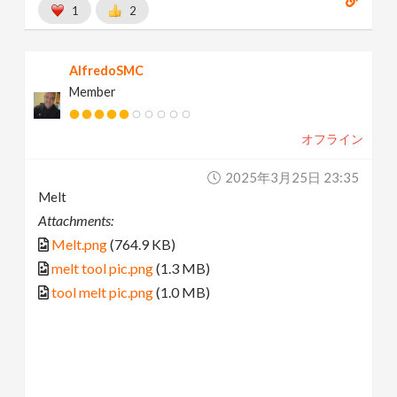
1
2
AlfredoSMC
Member
オフライン
2025年3月25日 23:35
Melt
Attachments:
Melt.png
(764.9 KB)
melt tool pic.png
(1.3 MB)
tool melt pic.png
(1.0 MB)