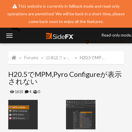
This website is currently in fallback mode and read-only
operations are permitted. We will be back in a short time, please
come back soon to enjoy all the features.
Read-only mode.
T
Advanced Search
o
Forums
日本語フォーラム
H20.5でMPM,Pyro Configureが表示されない
g
H20.5でMPM,Pyro Configureが表示
されない
g
1610
4
0
l
e