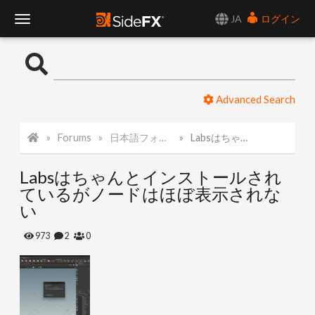
JA
ログイン
T
o
Advanced Search
g
Forums
日本語フォーラム
Labsはちゃんとインストールされているがノードはほぼ表示されない
g
Labsはちゃんとインストールされ
l
ているがノードはほぼ表示されな
い
e
973
2
0
N
a