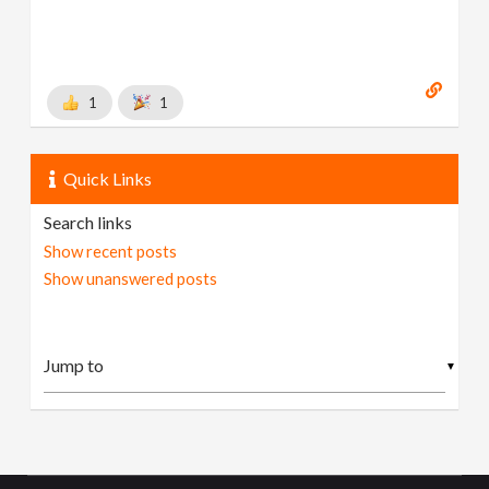
1
1
Quick Links
Search links
Show recent posts
Show unanswered posts
▼