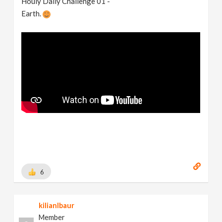
Houly Daily Challenge 01 -
Earth.
6
kilianlbaur
Member