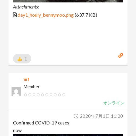
Attachments:
day1_houly_bennymoo.png
(637.7 KB)
1
iiif
Member
オンライン
2020年7月1日 11:20
Confirmed COVID-19 cases
now