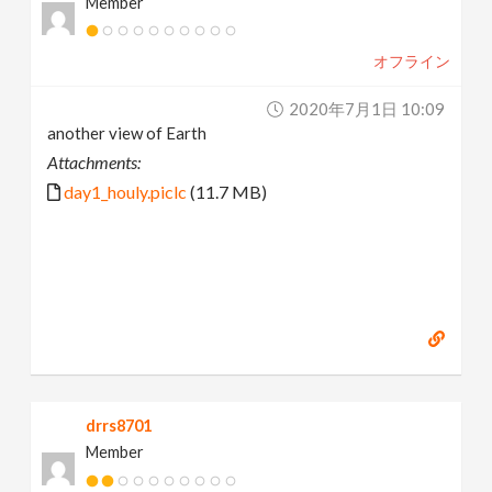
Member
オフライン
2020年7月1日 10:09
another view of Earth
Attachments:
day1_houly.piclc
(11.7 MB)
drrs8701
Member