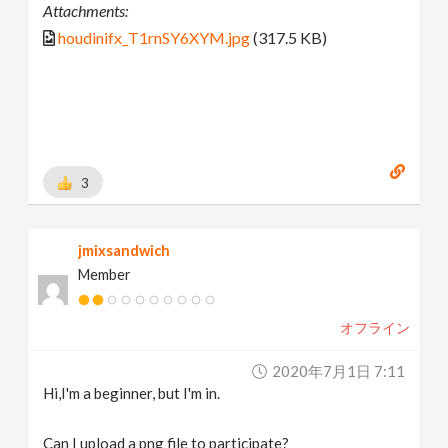
Attachments:
houdinifx_T1rnSY6XYM.jpg
(317.5 KB)
3
jmixsandwich
Member
オフライン
2020年7月1日 7:11
Hi,I'm a beginner, but I'm in.
Can I upload a png file to participate?