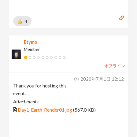
4
Etymo
Member
オフライン
2020年7月1日 12:12
Thank you for hosting this
event.
Attachments:
Day1_Earth_Render01.jpg
(567.0 KB)