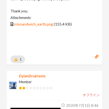
Thank you.
Attachments:
mixsandwich_earth.png
(155.4 KB)
1
DylanDruktenis
Member
オフライン
2020年7月1日 8:46