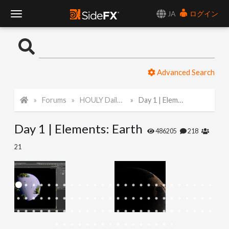
JA
ログイン
T
o
Advanced Search
g
Forums
HOULY Daily Challenge
Day 1 | Elements: Earth
g
Day 1 | Elements: Earth
l
486205
218
21
e
N
a