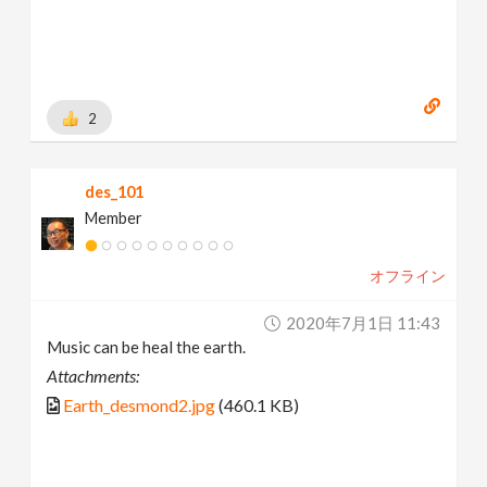
2
des_101
Member
オフライン
2020年7月1日 11:43
Music can be heal the earth.
Attachments:
Earth_desmond2.jpg
(460.1 KB)