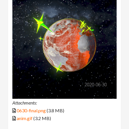
Attachments:
0630-final.png
(3.8 MB)
anim.gif
(3.2 MB)