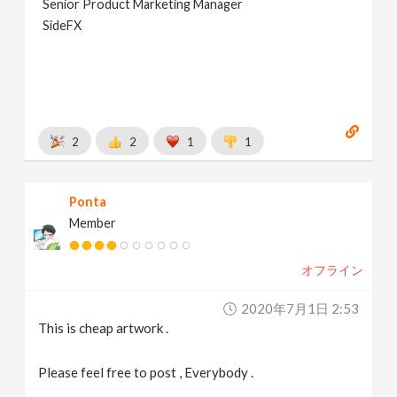
Senior Product Marketing Manager
SideFX
2
2
1
1
Ponta
Member
オフライン
2020年7月1日 2:53
This is cheap artwork .
Please feel free to post , Everybody .