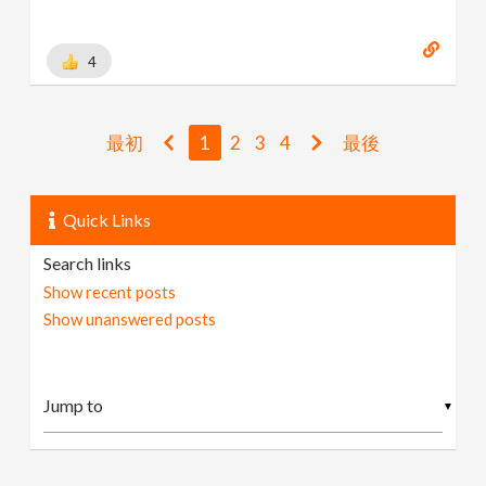
4
最初
1
2
3
4
最後
Quick Links
Search links
Show recent posts
Show unanswered posts
▼