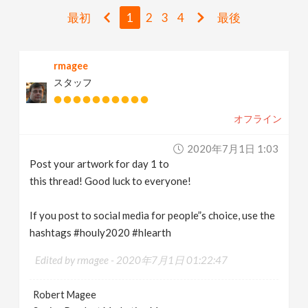
v
最初
1
2
3
4
最後
i
rmagee
スタッフ
g
オフライン
a
2020年7月1日 1:03
t
Post your artwork for day 1 to
this thread! Good luck to everyone!
i
If you post to social media for people”s choice, use the
hashtags #houly2020 #hlearth
o
Edited by rmagee -
2020年7月1日 01:22:47
n
Robert Magee