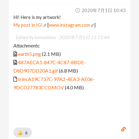
2020年7月1日 10:43
Hi! Here is my artwork!
My post in IG!
[
www.instagram.com
]
Edited by komakinex -
2020年7月3日 11:11:44
Attachments:
earth5.png
(2.1 MB)
487AECA1-847C-4C87-8BDE-
D8D907DD20A1.gif
(6.8 MB)
trim.A19C737C-97A2-4EA3-AE06-
9DCD27783CC0.MOV
(4.0 MB)
6