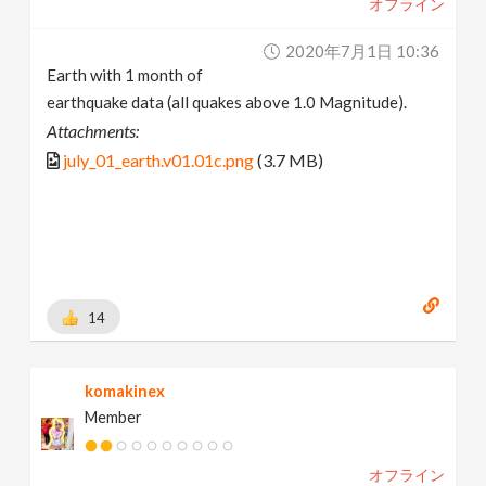
オフライン
2020年7月1日 10:36
Earth with 1 month of
earthquake data (all quakes above 1.0 Magnitude).
Attachments:
july_01_earth.v01.01c.png
(3.7 MB)
14
komakinex
Member
オフライン