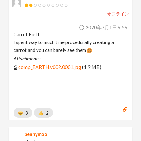
オフライン
2020年7月1日 9:59
Carrot Field
I spent way to much time procedurally creating a
carrot and you can barely see them
Attachments:
comp_EARTH.v002.0001.jpg
(1.9 MB)
3
2
bennymoo