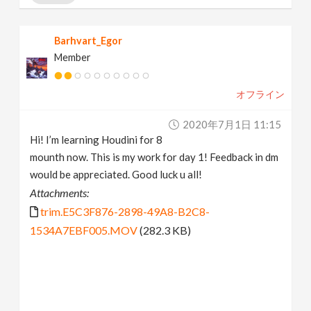
Barhvart_Egor
Member
オフライン
2020年7月1日 11:15
Hi! I’m learning Houdini for 8
mounth now. This is my work for day 1! Feedback in dm
would be appreciated. Good luck u all!
Attachments:
trim.E5C3F876-2898-49A8-B2C8-
1534A7EBF005.MOV
(282.3 KB)