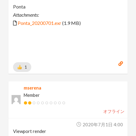
Ponta
Attachments:
Ponta_20200701.exr
(1.9 MB)
1
mserena
Member
オフライン
2020年7月1日 4:00
Viewport render