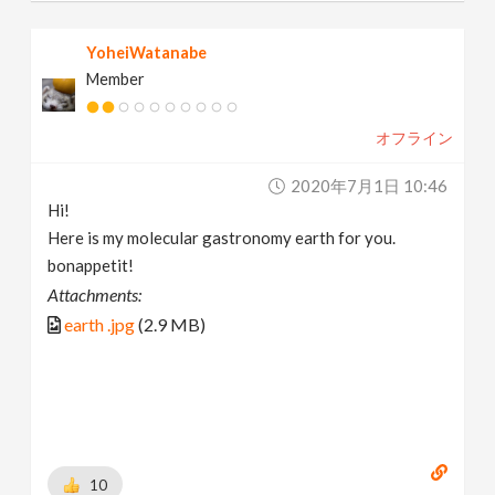
YoheiWatanabe
Member
オフライン
2020年7月1日 10:46
Hi!
Here is my molecular gastronomy earth for you.
bonappetit!
Attachments:
earth .jpg
(2.9 MB)
10