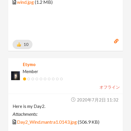
wind.jpg
(1.2 MB)
10
Etymo
Member
オフライン
2020年7月2日 11:32
Here is my Day2.
Attachments:
Day2_Wind.mantra1.0143.jpg
(506.9 KB)