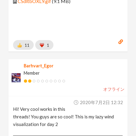
CSdltbOXL9.gif
(9.1 MB)
11
1
Barhvart_Egor
Member
オフライン
2020年7月2日 12:32
Hi! Very cool works in this
threads! You guys are so cool! This is my lazy wind
visualization for day 2