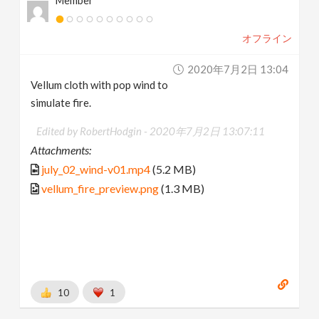
Member
オフライン
2020年7月2日 13:04
Vellum cloth with pop wind to
simulate fire.
Edited by RobertHodgin -
2020年7月2日 13:07:11
Attachments:
july_02_wind-v01.mp4
(5.2 MB)
vellum_fire_preview.png
(1.3 MB)
10
1