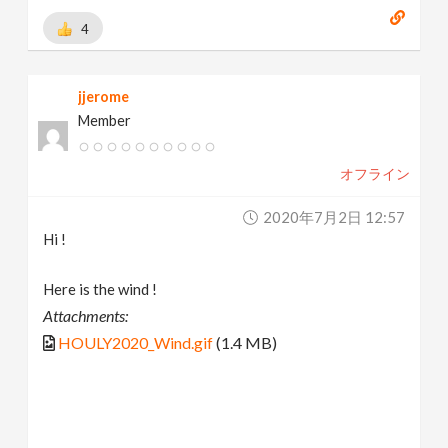
4
jjerome
Member
オフライン
2020年7月2日 12:57
Hi !
Here is the wind !
Attachments:
HOULY2020_Wind.gif
(1.4 MB)