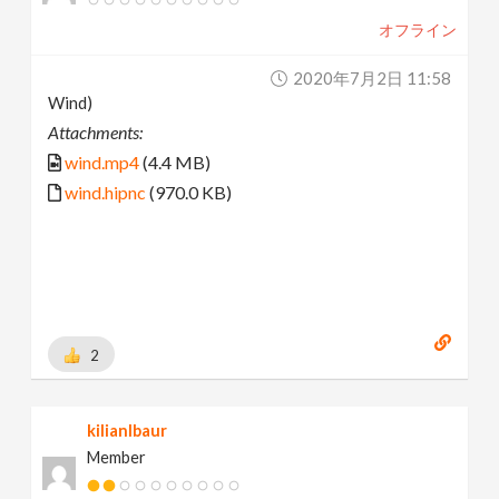
オフライン
2020年7月2日 11:58
Wind)
Attachments:
wind.mp4
(4.4 MB)
wind.hipnc
(970.0 KB)
2
kilianlbaur
Member