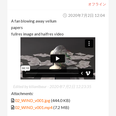
オフライン
2020年7月2日 12:04
A fan blowing away vellum
papers
fullres image and halfres video
Edited by kilianlbaur -
2020年7月2日 12:23:35
Attachments:
02_WIND_v001.jpg
(444.0 KB)
02_WIND_v001.mp4
(7.2 MB)