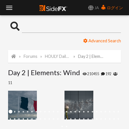
JA
ログイン
T
o
Advanced Search
g
Forums
HOULY Daily Challenge
Day 2 | Elements: Wind
g
Day 2 | Elements: Wind
l
210455
192
11
e
N
a