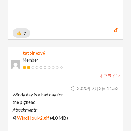
2
tatoinexv6
Member
オフライン
2020年7月2日 11:52
Windy day is a bad day for
the pighead
Attachments:
WindHouly2.gif
(4.0 MB)