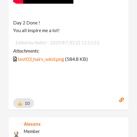
Day 2 Done !
You all inspire me a lot!
Edited by NabilJ -
2020年7月2日 12:51:53
Attachments:
test03_hairs_wind.png
(584.8 KB)
10
Alexenx
Member