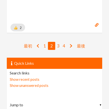
2
最初
1
2
3
4
最後
Quick Links
Search links
Show recent posts
Show unanswered posts
▼