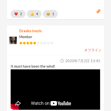
2
4
1
Drasko Ivezic
Member
オフライン
2020年7月2日 13:45
It must have been the wind!