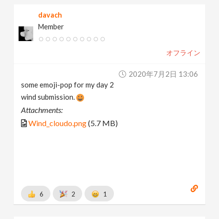
davach
Member
オフライン
2020年7月2日 13:06
some emoji-pop for my day 2
wind submission.
Attachments:
Wind_cloudo.png
(5.7 MB)
6
2
1