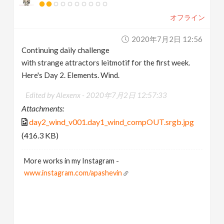
オフライン
2020年7月2日 12:56
Continuing daily challenge
with strange attractors leitmotif for the first week.
Here's Day 2. Elements. Wind.
Edited by Alexenx -
2020年7月2日 12:57:33
Attachments:
day2_wind_v001.day1_wind_compOUT.srgb.jpg
(416.3 KB)
More works in my Instagram -
www.instagram.com/apashevin