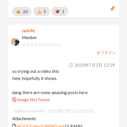
20
5
1
laim96
Member
オフライン
2020年7月2日 12:59
so trying out a video this
time, hopefully it shows.
dang there are some amazing posts here.
Image Not Found
Edited by laim96 -
2020年7月2日 13:01:03
Attachments:
HOULY-day2-WIND.avi
(2.9 MB)