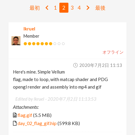
v
最初
1
2
3
4
最後
i
lkruel
Member
g
オフライン
a
2020年7月2日 11:13
t
Here's mine. Simple Vellum
flag, made to loop, with matcap shader and PDG
i
opengl render and assembly into mp4 and gif
Edited by lkruel -
2020年7月2日 11:13:53
o
Attachments:
flag.gif
(5.5 MB)
n
day_02_flag_gif.hip
(599.8 KB)