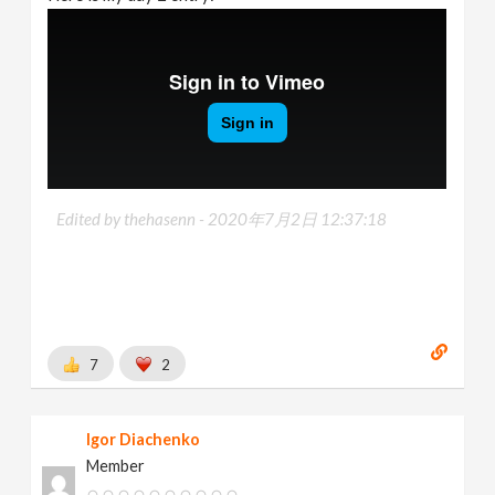
Edited by thehasenn -
2020年7月2日 12:37:18
7
2
Igor Diachenko
Member