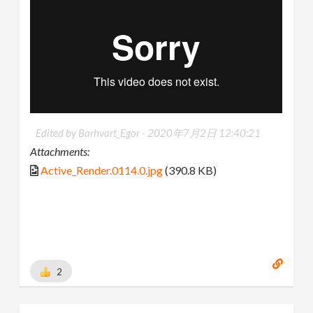
Edited by Barhvart_Egor -
2020年7月2日 12:40:21
Attachments:
Active_Render.0114.0.jpg
(390.8 KB)
2