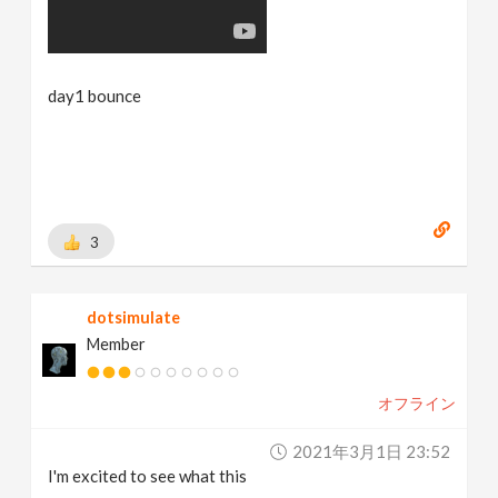
day1 bounce
3
dotsimulate
Member
オフライン
2021年3月1日 23:52
I'm excited to see what this