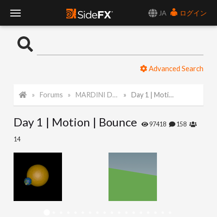
JA
ログイン
T
o
Advanced Search
g
Forums
MARDINI Daily Challenge 2021
Day 1 | Motion | Bounce
g
Day 1 | Motion | Bounce
l
97418
158
14
e
N
a