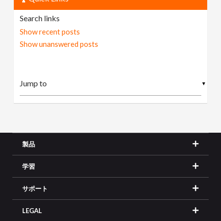
Search links
Show recent posts
Show unanswered posts
▼
製品
学習
サポート
LEGAL