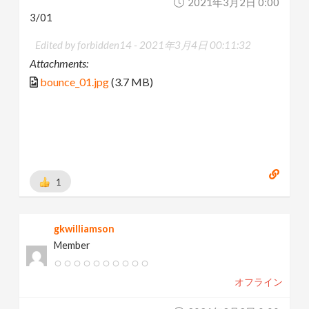
2021年3月2日 0:00
3/01
Edited by forbidden14 -
2021年3月4日 00:11:32
Attachments:
bounce_01.jpg
(3.7 MB)
1
gkwilliamson
Member
オフライン