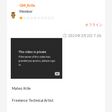
GM_Krile
Member
オフライン
2021年3月2日 7:26
Mateo Krile
Freelance Technical Artist