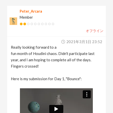
Peter_Arcara
Member
オフライン
2021年3月1日 23:52
Really looking forward to a
fun month of Houdini chaos. Didn't participate last
year, and I am hoping to complete all of the days.
Fingers crossed!
Here is my submission for Day 1, "Bounce":