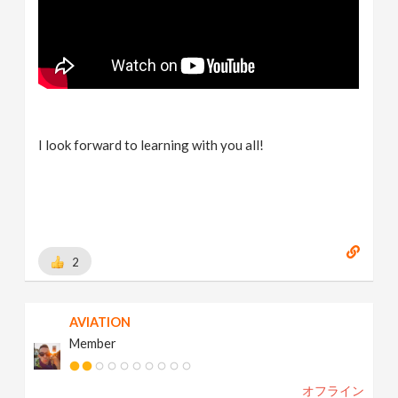
I look forward to learning with you all!
2
AVIATION
Member
オフライン