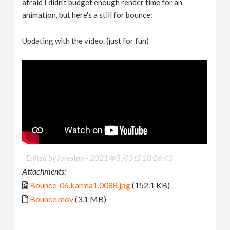
afraid I didn't budget enough render time for an
animation, but here's a still for bounce:
Updating with the video. (just for fun)
Edited by forestpa -
2021年3月3日 10:26:43
Attachments:
Bounce_06.karma1.0088.jpg
(152.1 KB)
Bounce.mov
(3.1 MB)