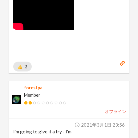
3
forestpa
Member
オフライン
2021年3月1日 23:56
I'm going to give it a try - I'm