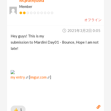
nh.prathyusha
Member
オフライン
2021年3月2日 0:05
Hey guys! This is my
submission to Mardini Day01 - Bounce, Hope I am not
late!
my entry
[
imgur.com
]
1