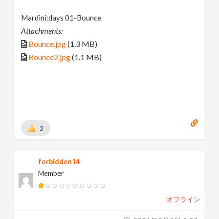
Mardini:days 01-Bounce
Attachments:
Bounce.jpg
(1.3 MB)
Bounce2.jpg
(1.1 MB)
2
forbidden14
Member
オフライン