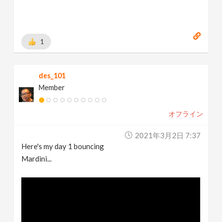
1
des_101
Member
オフライン
2021年3月2日 7:37
Here's my day 1 bouncing
Mardini...