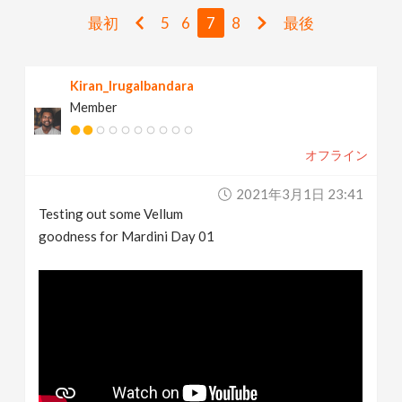
v
最初
5
6
7
8
最後
i
Kiran_Irugalbandara
Member
g
オフライン
a
2021年3月1日 23:41
t
Testing out some Vellum
goodness for Mardini Day 01
i
o
n