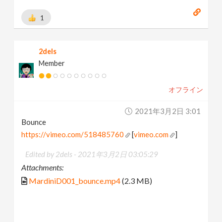
1
2dels
Member
オフライン
2021年3月2日 3:01
Bounce
https://vimeo.com/518485760
[
vimeo.com
]
Edited by 2dels -
2021年3月2日 03:05:29
Attachments:
MardiniD001_bounce.mp4
(2.3 MB)