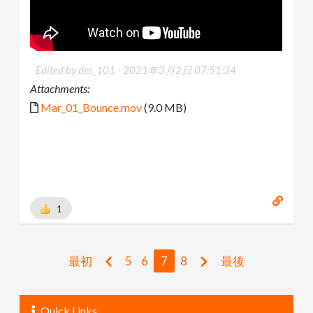
Edited by des_101 -
2021年3月2日 07:51:34
Attachments:
Mar_01_Bounce.mov
(9.0 MB)
1
最初
5
6
7
8
最後
Quick Links