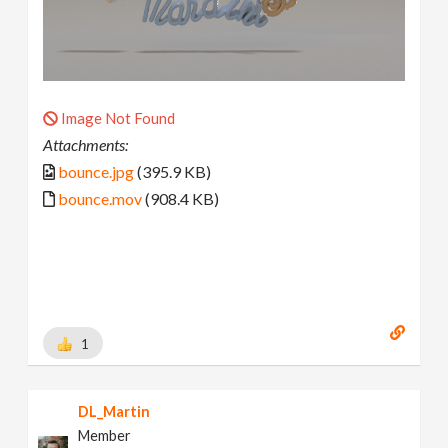
Image Not Found
Attachments:
bounce.jpg
(395.9 KB)
bounce.mov
(908.4 KB)
1
DL_Martin
Member