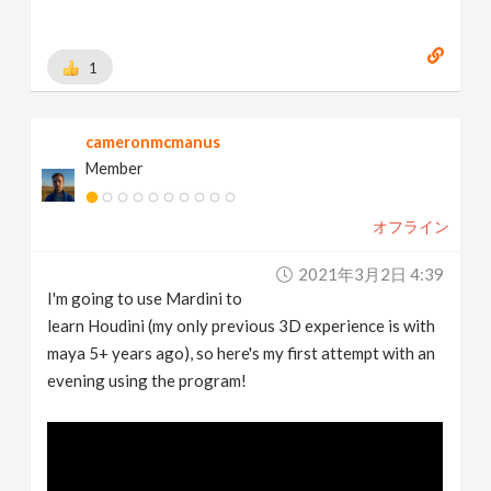
1
cameronmcmanus
Member
オフライン
2021年3月2日 4:39
I'm going to use Mardini to
learn Houdini (my only previous 3D experience is with
maya 5+ years ago), so here's my first attempt with an
evening using the program!