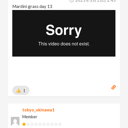
Mardini grass day 13
1
tokyo_okinawa1
Member