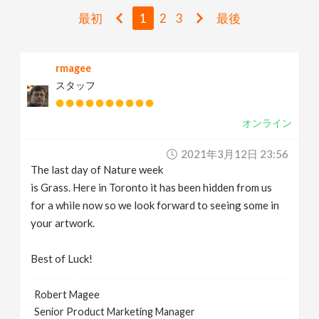
v
最初
1
2
3
最後
i
rmagee
スタッフ
g
オンライン
a
2021年3月12日 23:56
t
The last day of Nature week
is Grass. Here in Toronto it has been hidden from us
i
for a while now so we look forward to seeing some in
your artwork.
o
Best of Luck!
n
Robert Magee
Senior Product Marketing Manager