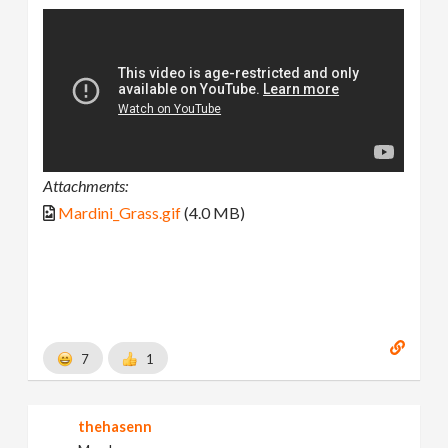
Attachments:
Mardini_Grass.gif
(4.0 MB)
7
1
thehasenn