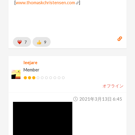
[
www.thomaskchristensen.com
]
7
9
leejare
Member
オフライン
2021年3月13日 6:45