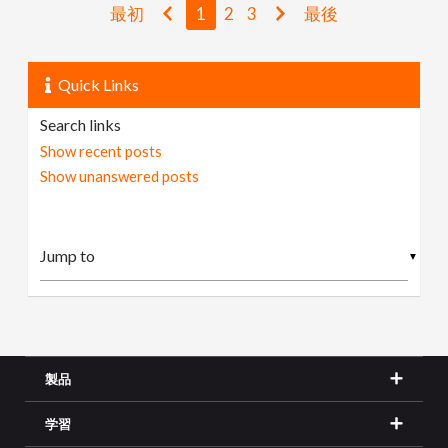
最初
1
2
3
最後
Quick Links
Search links
Show recent posts
Show unanswered posts
▼
製品
学習