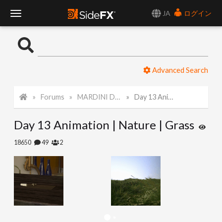
JA
ログイン
T
o
Advanced Search
g
Forums
MARDINI Daily Challenge 2021
Day 13 Animation | Nature | Grass
g
Day 13 Animation | Nature | Grass
l
18650
49
2
e
N
a