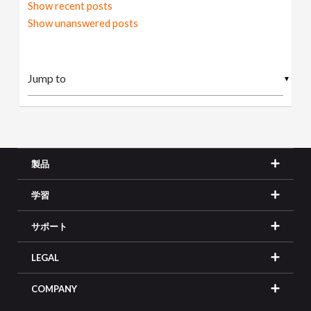
Show recent posts
Show unanswered posts
▼
製品
学習
サポート
LEGAL
COMPANY