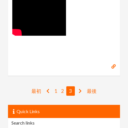
最初
1
2
3
最後
Quick Links
Search links