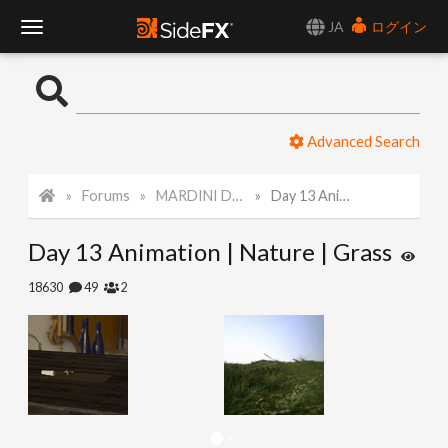
JA
ログイン
T
o
Advanced Search
g
Forums
MARDINI Daily Challenge 2021
Day 13 Animation | Nature | Grass
g
Day 13 Animation | Nature | Grass
l
18630
49
2
e
N
a