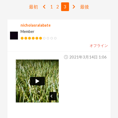
v
最初
1
2
3
最後
i
nicholasralabate
Member
g
オフライン
a
2021年3月14日 1:06
t
i
o
n