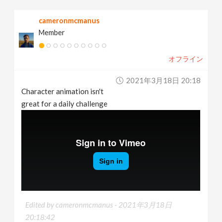
cameronmcmanus
Member
オフライン
2021年3月18日 20:18
Character animation isn't
great for a daily challenge
Edited by cameronmcmanus -
2021年3月18日
20:18:42