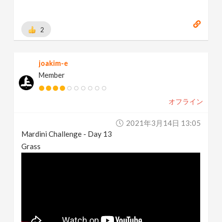
2
joakim-e
Member
オフライン
2021年3月14日 13:05
Mardini Challenge - Day 13
Grass