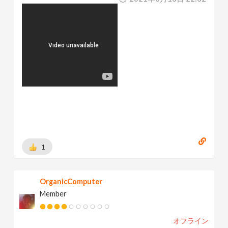
1
OrganicComputer
Member
オフライン