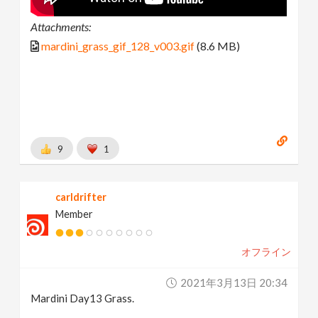
Attachments:
mardini_grass_gif_128_v003.gif
(8.6 MB)
9
1
carldrifter
Member
オフライン
2021年3月13日 20:34
Mardini Day13 Grass.