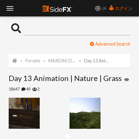
JA
ログイン
T
o
Advanced Search
g
Forums
MARDINI Daily Challenge 2021
Day 13 Animation | Nature | Grass
g
Day 13 Animation | Nature | Grass
l
18647
49
2
e
N
a