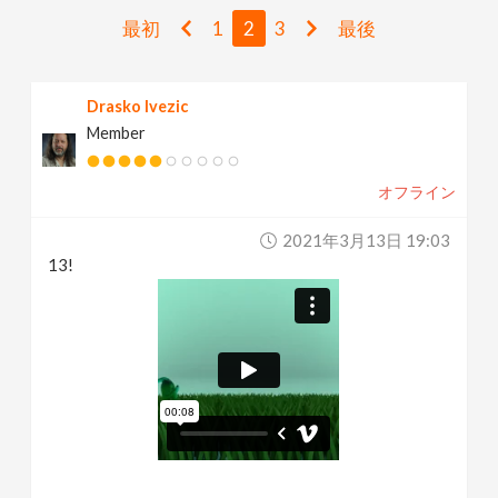
v
最初
1
2
3
最後
i
Drasko Ivezic
Member
g
オフライン
a
2021年3月13日 19:03
t
13!
i
o
n