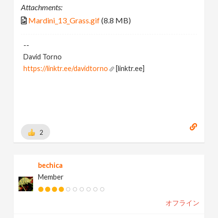
Attachments:
Mardini_13_Grass.gif
(8.8 MB)
--
David Torno
https://linktr.ee/davidtorno
[linktr.ee]
2
bechica
Member
オフライン