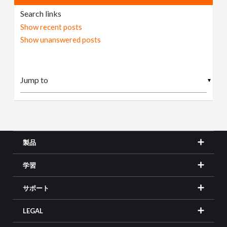
Search links
Show recent posts
Show unanswered posts
▼
製品
学習
サポート
LEGAL