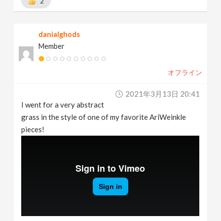
2
danialghods
Member
オフライン
2021年3月13日 20:41
I went for a very abstract
grass in the style of one of my favorite AriWeinkle
pieces!