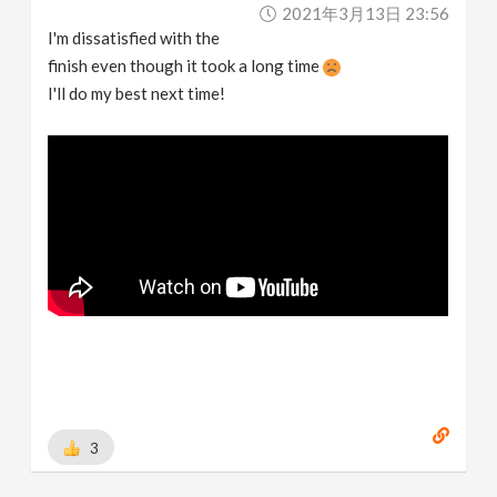
2021年3月13日 23:56
I'm dissatisfied with the
finish even though it took a long time
I'll do my best next time!
3