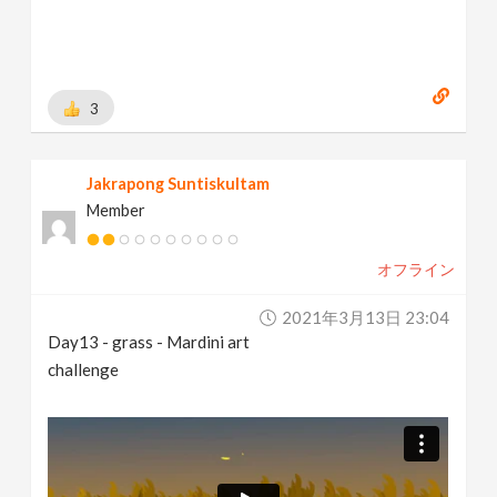
3
Jakrapong Suntiskultam
Member
オフライン
2021年3月13日 23:04
Day13 - grass - Mardini art
challenge