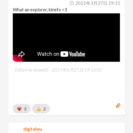
2021年3月27日 19:15
What an explorer, kinefx <3
Edited by AslakKS -
2021年3月27日 19:16:02
3
2
digitalwu