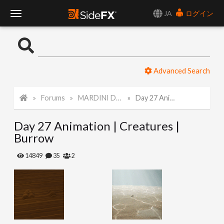
JA
ログイン
T
o
Advanced Search
g
Forums
MARDINI Daily Challenge 2021
Day 27 Animation | Creatures | Burrow
g
Day 27 Animation | Creatures |
l
Burrow
e
14849
35
2
N
a