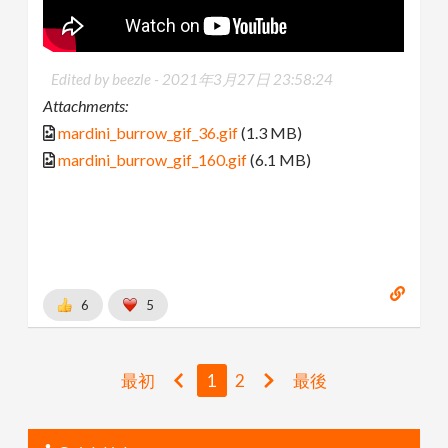
Edited by beezle -
2021年3月27日 23:58:24
Attachments:
mardini_burrow_gif_36.gif
(1.3 MB)
mardini_burrow_gif_160.gif
(6.1 MB)
6
5
最初
1
2
最後