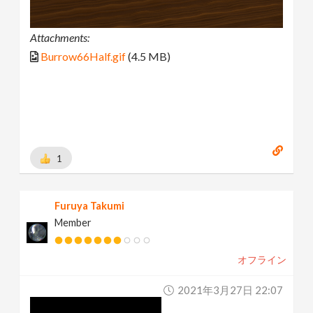
Attachments:
Burrow66Half.gif
(4.5 MB)
1
Furuya Takumi
Member
オフライン
2021年3月27日 22:07