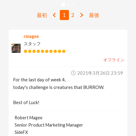
v
最初
1
2
最後
i
rmagee
g
スタッフ
a
オフライン
t
2021年3月26日 23:59
For the last day of week 4,
i
today's challenge is creatures that BURROW.
Best of Luck!
o
Robert Magee
n
Senior Product Marketing Manager
SideFX