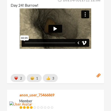
Day 24! Burrow!
2
1
3
anon_user_75466869
Member