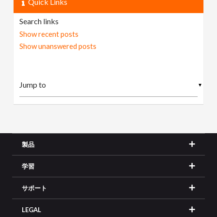
Quick Links
Search links
Show recent posts
Show unanswered posts
▼
製品
学習
サポート
LEGAL