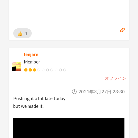
1
leejare
Member
オフライン
2021年3月27日 23:30
Pushing it a bit late today
but we made it.