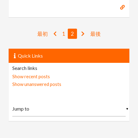
最初
1
2
最後
Quick Links
Search links
Show recent posts
Show unanswered posts
▼