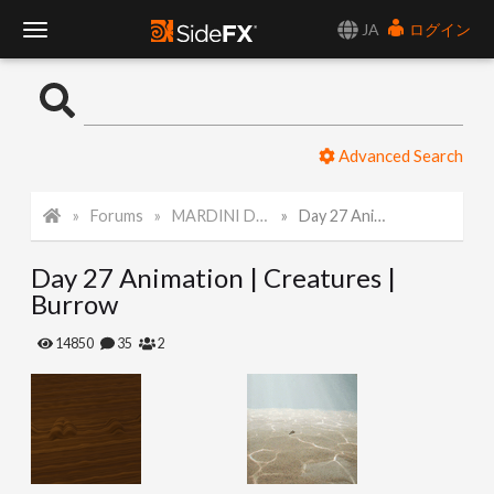
JA
ログイン
T
o
Advanced Search
g
Forums
MARDINI Daily Challenge 2021
Day 27 Animation | Creatures | Burrow
g
Day 27 Animation | Creatures |
l
Burrow
e
14850
35
2
N
a