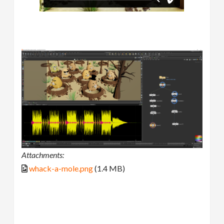
Attachments:
whack-a-mole.png
(1.4 MB)