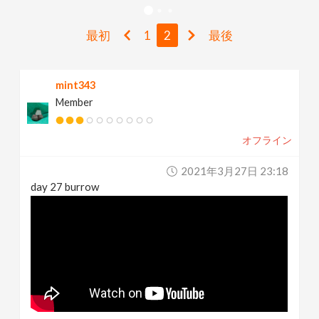
v
最初
1
2
最後
i
mint343
g
Member
a
オフライン
t
2021年3月27日 23:18
day 27 burrow
i
o
n