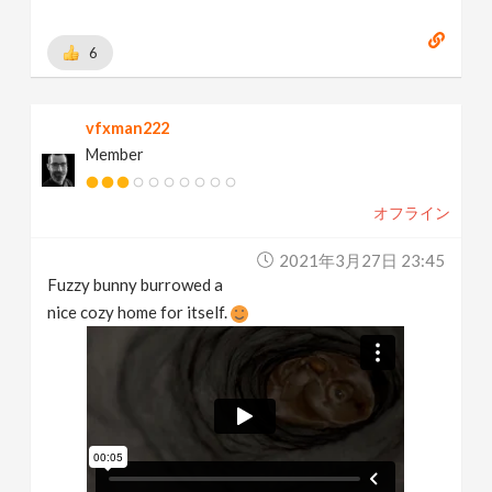
6
vfxman222
Member
オフライン
2021年3月27日 23:45
Fuzzy bunny burrowed a
nice cozy home for itself.