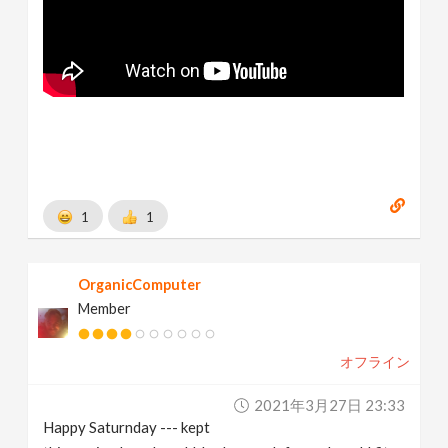
1
1
OrganicComputer
Member
オフライン
2021年3月27日 23:33
Happy Saturnday --- kept