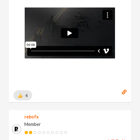
4
rebofx
Member