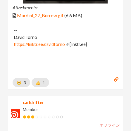
Attachments:
Mardini_27_Burrow.gif
(6.6 MB)
--
David Torno
https://linktr.ee/davidtorno
[linktr.ee]
3
1
carldrifter
Member
オフライン