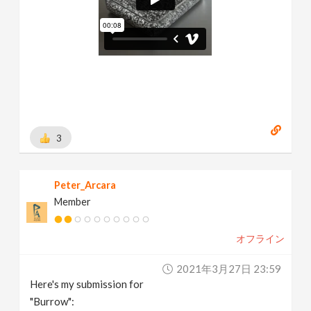
3
Peter_Arcara
Member
オフライン
2021年3月27日 23:59
Here's my submission for
"Burrow":