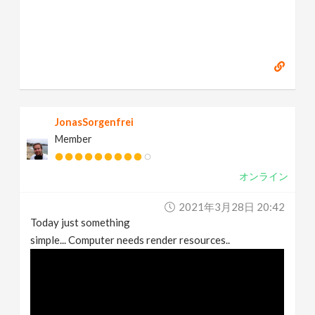
JonasSorgenfrei
Member
オンライン
2021年3月28日 20:42
Today just something
simple... Computer needs render resources..