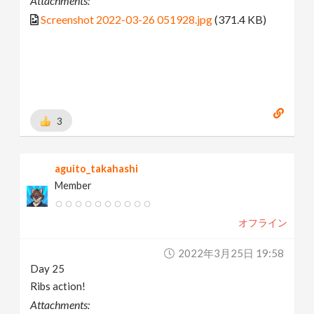
Attachments:
Screenshot 2022-03-26 051928.jpg
(371.4 KB)
3
aguito_takahashi
Member
オフライン
2022年3月25日 19:58
Day 25
Ribs action!
Attachments: