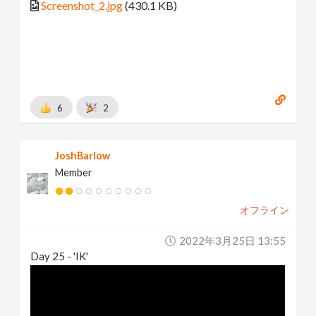
Screenshot_2.jpg
(430.1 KB)
6
2
JoshBarlow
Member
オフライン
2022年3月25日 13:55
Day 25 - 'IK'