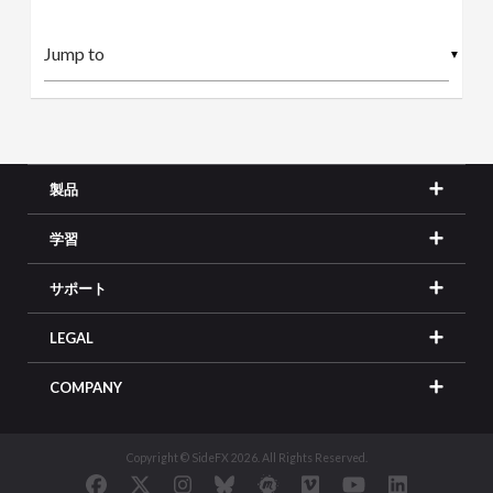
▼
製品
学習
サポート
LEGAL
COMPANY
Copyright © SideFX 2026. All Rights Reserved.