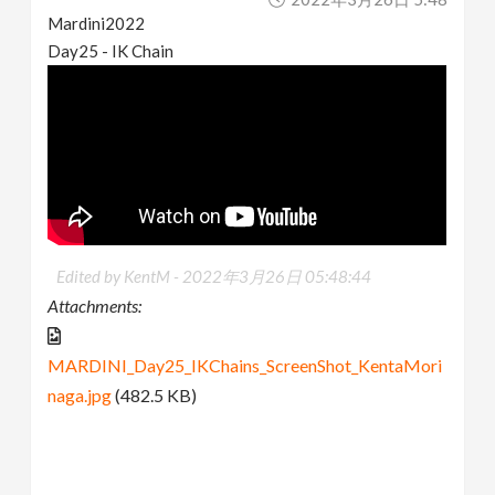
Mardini2022
Day25 - IK Chain
Edited by KentM -
2022年3月26日 05:48:44
Attachments:
MARDINI_Day25_IKChains_ScreenShot_KentaMori
naga.jpg
(482.5 KB)