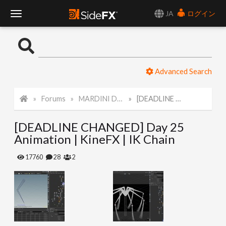
JA
ログイン
T
o
Advanced Search
g
Forums
MARDINI Daily Art Challenge 2022
[DEADLINE CHANGED] Day 25 Animation | KineFX | IK Chain
g
[DEADLINE CHANGED] Day 25
l
Animation | KineFX | IK Chain
e
17760
28
2
N
a