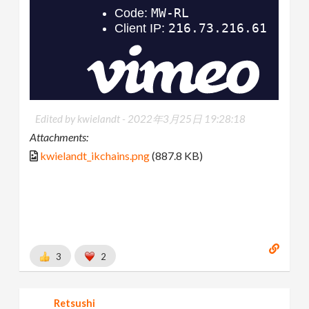
Edited by kwielandt -
2022年3月25日 19:28:18
Attachments:
kwielandt_ikchains.png
(887.8 KB)
3
2
Retsushi