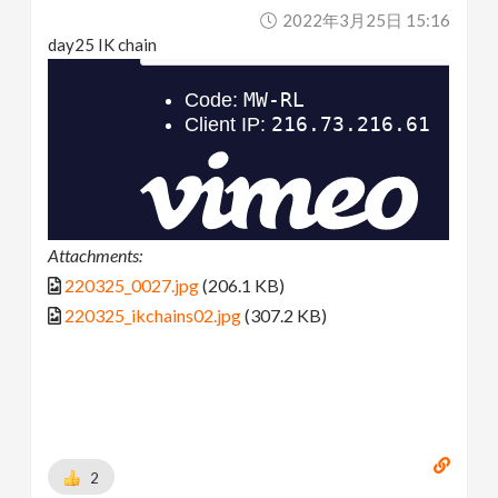
2022年3月25日 15:16
day25 IK chain
Attachments:
220325_0027.jpg
(206.1 KB)
220325_ikchains02.jpg
(307.2 KB)
2