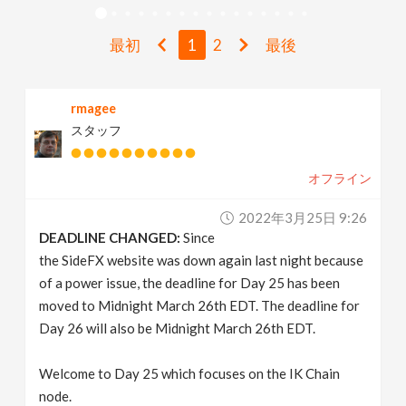
v
最初
1
2
最後
i
rmagee
g
スタッフ
a
オフライン
t
2022年3月25日 9:26
DEADLINE CHANGED:
Since
i
the SideFX website was down again last night because
of a power issue, the deadline for Day 25 has been
moved to Midnight March 26th EDT. The deadline for
o
Day 26 will also be Midnight March 26th EDT.
n
Welcome to Day 25 which focuses on the IK Chain
node.