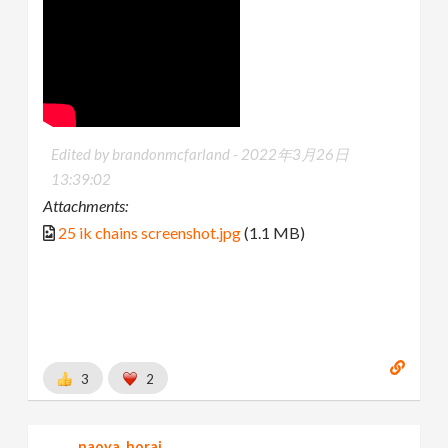
Edited by brandonmcfarland -
2022年3月26日
13:39:02
Attachments:
25 ik chains screenshot.jpg
(1.1 MB)
3
2
naoya_horai