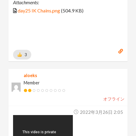
Attachments:
day25 IK Chains.png
(504.9 KB)
3
aloeks
Member
オフライン
2022年3月26日 2:05