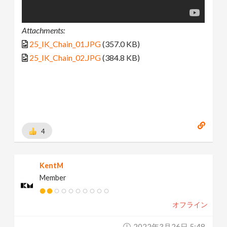
Attachments:
25_IK_Chain_01.JPG
(357.0 KB)
25_IK_Chain_02.JPG
(384.8 KB)
4
KentM
Member
オフライン
2022年3月26日 5:48