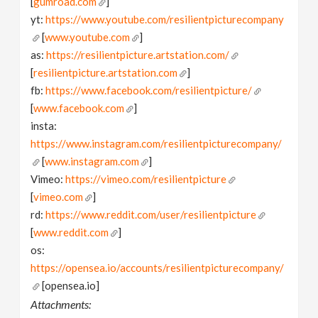
[
gumroad.com
]
yt:
https://www.youtube.com/resilientpicturecompany
[
www.youtube.com
]
as:
https://resilientpicture.artstation.com/
[
resilientpicture.artstation.com
]
fb:
https://www.facebook.com/resilientpicture/
[
www.facebook.com
]
insta:
https://www.instagram.com/resilientpicturecompany/
[
www.instagram.com
]
Vimeo:
https://vimeo.com/resilientpicture
[
vimeo.com
]
rd:
https://www.reddit.com/user/resilientpicture
[
www.reddit.com
]
os:
https://opensea.io/accounts/resilientpicturecompany/
[opensea.io]
Attachments: