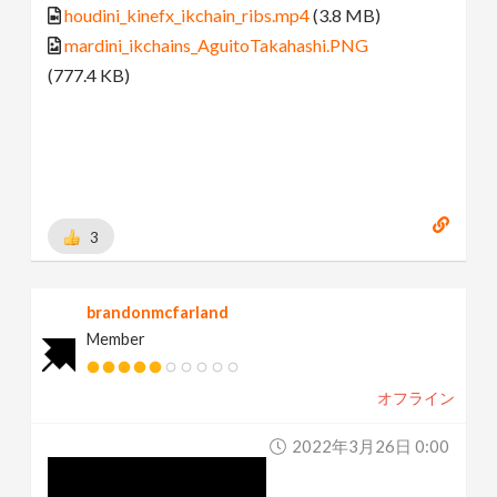
houdini_kinefx_ikchain_ribs.mp4
(3.8 MB)
mardini_ikchains_AguitoTakahashi.PNG
(777.4 KB)
3
brandonmcfarland
Member
オフライン
2022年3月26日 0:00