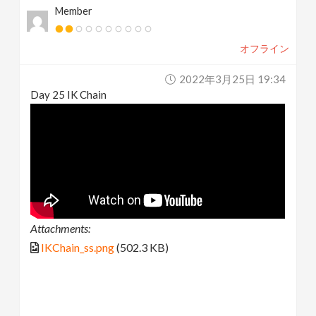
Member
オフライン
2022年3月25日 19:34
Day 25 IK Chain
Attachments:
IKChain_ss.png
(502.3 KB)