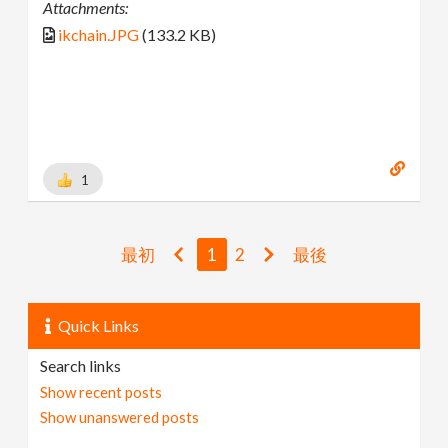
Attachments:
ikchain.JPG
(133.2 KB)
1
最初
1
2
最後
Quick Links
Search links
Show recent posts
Show unanswered posts