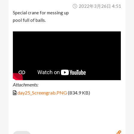
2022年3月26日 4:51
Special crane for messing up
pool full of balls.
Attachments:
day25_Screengrab.PNG
(834.9 KB)