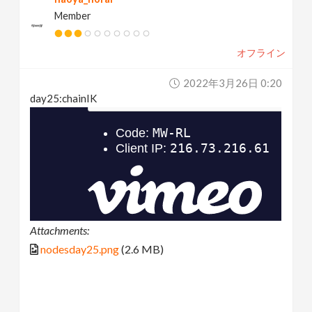
Member
オフライン
2022年3月26日 0:20
day25:chainIK
Attachments:
nodesday25.png
(2.6 MB)