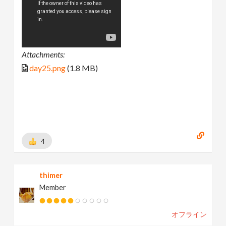
Attachments:
day25.png
(1.8 MB)
4
thimer
Member
オフライン