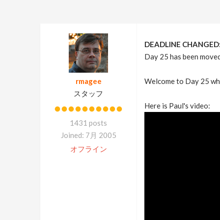
DEADLINE CHANGED
Day 25 has been moved 
rmagee
Welcome to Day 25 whic
スタッフ
Here is Paul's video:
1431 posts
Joined: 7月 2005
オフライン