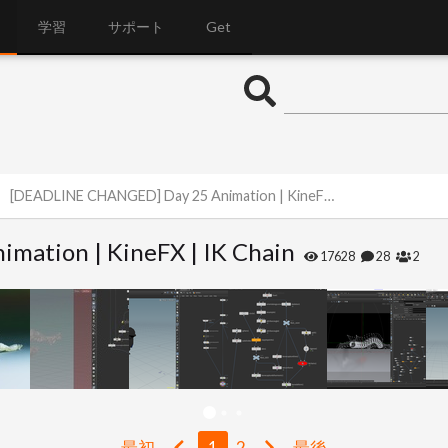
学習
サポート
Get
[DEADLINE CHANGED] Day 25 Animation | KineFX | IK Chain
ation | KineFX | IK Chain
17628
28
2
最初
1
2
最後