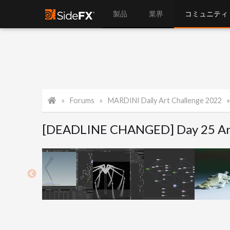
製品
業界
コミュニティ
Forums
MARDINI Daily Art Challenge 2022
[DEADLINE CHANGED] Day 25 Anim