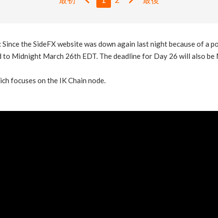
:
Since the SideFX website was down again last night because of a po
to Midnight March 26th EDT. The deadline for Day 26 will also be
h focuses on the IK Chain node.