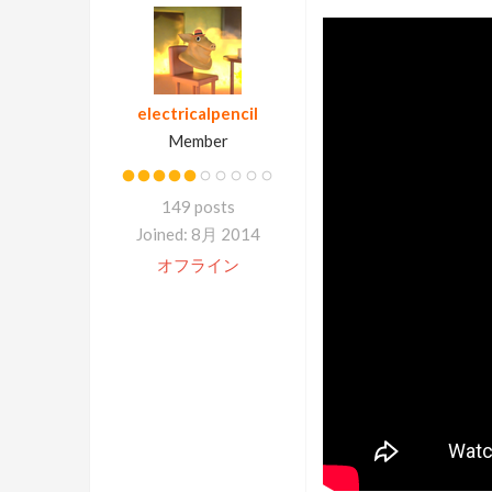
electricalpencil
Member
149 posts
Joined: 8月 2014
オフライン