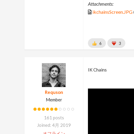
Attachments:
ikchainsScreen.JPG
6
3
IK Chains
Requson
Member
161 posts
Joined: 4月 2019
オフライン