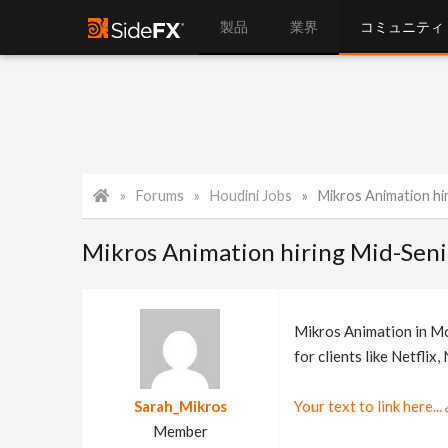
製品
業界
コミュニティ
Forums
Houdini Jobs
Mikros Animation hiring M
Mikros Animation hiring Mid-Senio
Mikros Animation in Mon
for clients like Netfli
Sarah_Mikros
Your text to link here...
Member