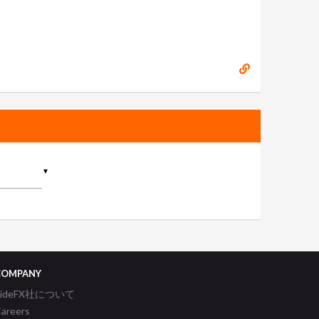
▼
COMPANY
SideFX社について
areers