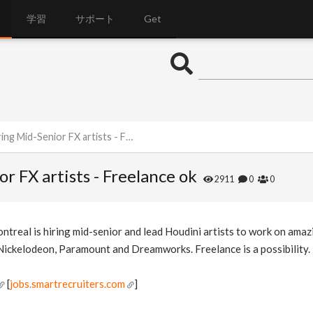
学習
サポート
Get
id-Senior FX artists - Freelance ok
r FX artists - Freelance ok
2911
0
0
treal is hiring mid-senior and lead Houdini artists to work on amaz
x, Nickelodeon, Paramount and Dreamworks. Freelance is a possibility. 
[
jobs.smartrecruiters.com
]