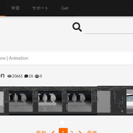
学習
サポート
Get
dow | Animation
on
20661
26
0
最初
1
2
最後