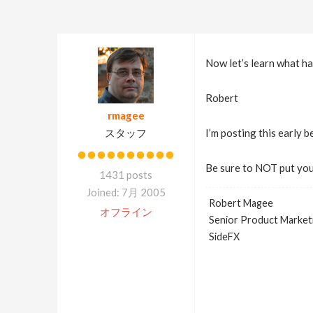
Now let’s learn what ha
Robert
rmagee
スタッフ
I’m posting this early 
Be sure to NOT put your
1431 posts
Joined: 7月 2005
Robert Magee
オフライン
Senior Product Market
SideFX