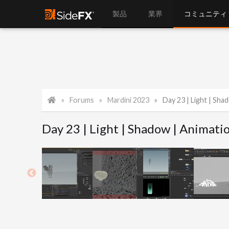
製品
業界
コミュニティ
Forums
Mardini 2023
Day 23 | Light | Sha
Day 23 | Light | Shadow | Animati