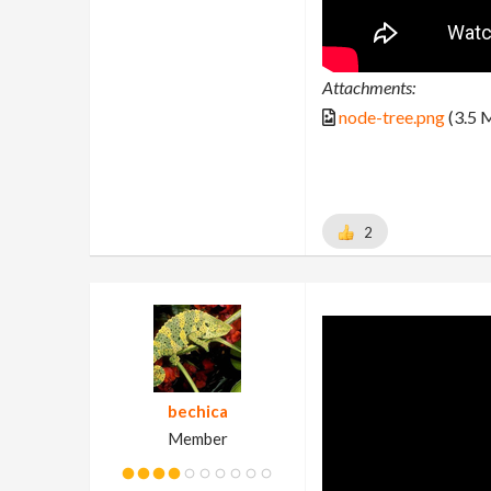
Attachments:
node-tree.png
(3.5 
2
bechica
Member