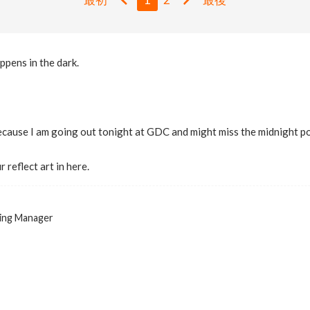
ppens in the dark.
because I am going out tonight at GDC and might miss the midnight p
 reflect art in here.
ing Manager