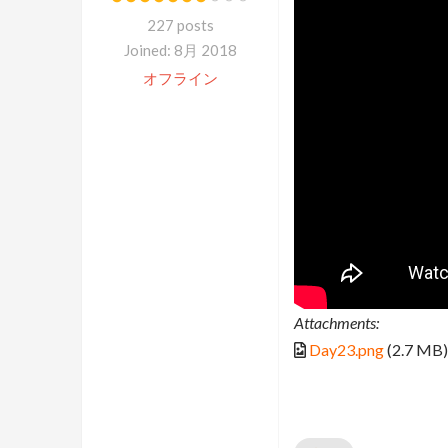
227 posts
Joined: 8月 2018
オフライン
Attachments:
Day23.png
(2.7 MB)