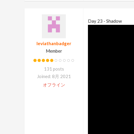
Day 23 - Shadow
leviathanbadger
Member
131 posts
Joined: 8月 2021
オフライン