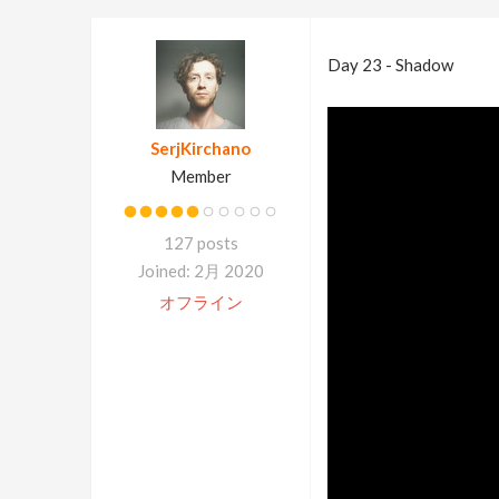
Day 23 - Shadow
SerjKirchano
Member
127 posts
Joined: 2月 2020
オフライン