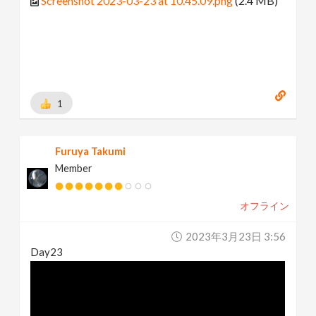
Screenshot 2023-03-23 at 10.45.09.png
(2.4 MB)
1
Furuya Takumi
Member
オフライン
2023年3月23日 3:56
Day23