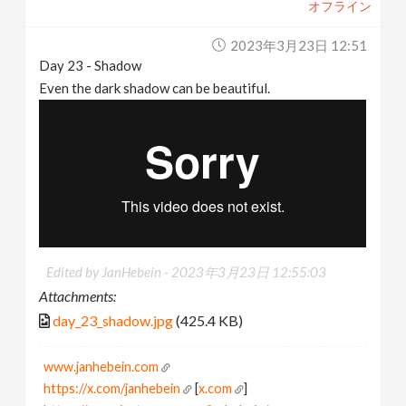
オフライン
2023年3月23日 12:51
Day 23 - Shadow
Even the dark shadow can be beautiful.
Edited by JanHebein -
2023年3月23日 12:55:03
Attachments:
day_23_shadow.jpg
(425.4 KB)
www.janhebein.com
https://x.com/janhebein
[
x.com
]