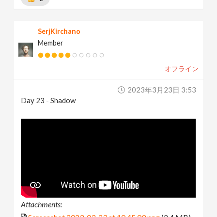
SerjKirchano
Member
オフライン
2023年3月23日 3:53
Day 23 - Shadow
Attachments: