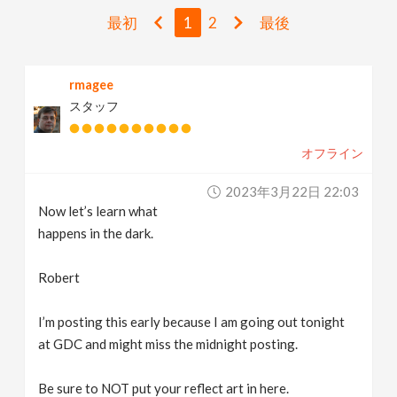
v
最初
1
2
最後
i
rmagee
スタッフ
g
オフライン
a
2023年3月22日 22:03
t
Now let’s learn what
happens in the dark.
i
Robert
o
I’m posting this early because I am going out tonight
at GDC and might miss the midnight posting.
n
Be sure to NOT put your reflect art in here.