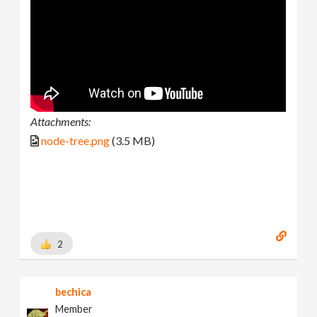
Attachments:
node-tree.png
(3.5 MB)
2
bechica
Member