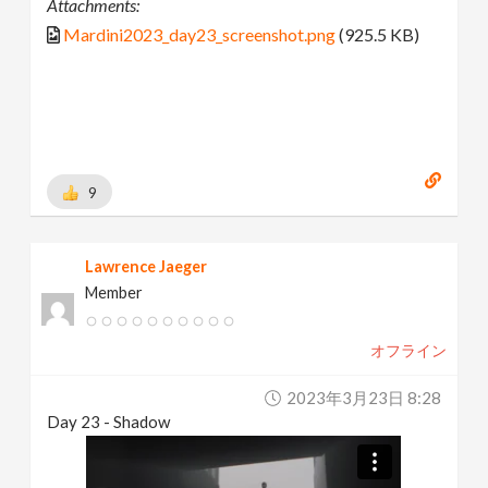
Attachments:
Mardini2023_day23_screenshot.png
(925.5 KB)
9
Lawrence Jaeger
Member
オフライン
2023年3月23日 8:28
Day 23 - Shadow