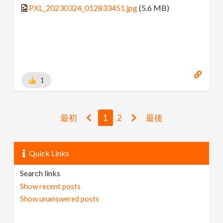
PXL_20230324_012833451.jpg
(5.6 MB)
1
最初
1
2
最後
Quick Links
Search links
Show recent posts
Show unanswered posts