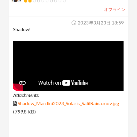
オフライン
2023年3月23日 18:59
Shadow!
Attachments:
Shadow_Mardini2023_Solaris_SalilRaina.mov.jpg
(799.8 KB)