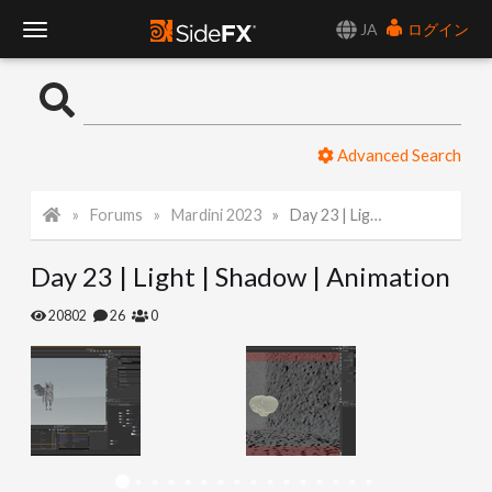
JA
ログイン
T
o
Advanced Search
g
Forums
Mardini 2023
Day 23 | Light | Shadow | Animation
g
Day 23 | Light | Shadow | Animation
l
20802
26
0
e
N
a