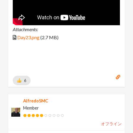
Attachments:
Day23.png
(2.7 MB)
6
AlfredoSMC
Member
オフライン