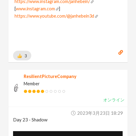
https://www.instagram.com/janhebein/
[
www.instagram.com
]
https://www.youtube.com/@janhebein3d
3
ResilientPictureCompany
Member
オンライン
2023年3月23日 18:29
Day 23 - Shadow