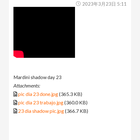
2023年3月23日 5:11
Mardini shadow day 23
Attachments:
pic dia 23 done.jpg
(365.3 KB)
pic dia 23 trabajo.jpg
(360.0 KB)
23 dia shadow pic.jpg
(366.7 KB)