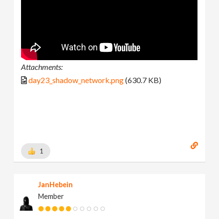
Attachments:
day23_shadow_network.png
(630.7 KB)
1
JanHebein
Member