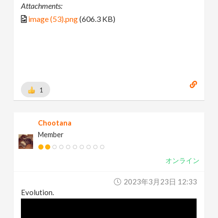
Attachments:
image (53).png
(606.3 KB)
1
Chootana
Member
オンライン
2023年3月23日 12:33
Evolution.