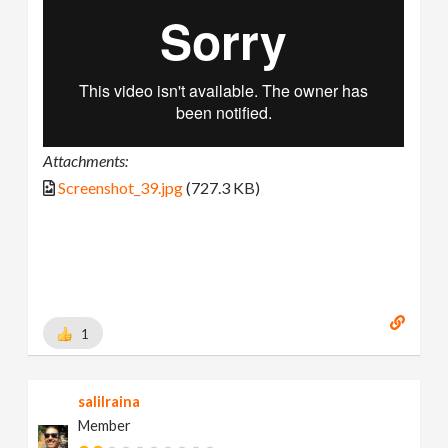
Attachments:
Screenshot_39.jpg
(727.3 KB)
1
salilraina
Member