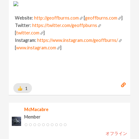
Website:
http://geoffburns.com
[
geoffburns.com
]
Twitter:
https://twitter.com/geoffpburns
[
twitter.com
]
Instagram:
https://www.instagram.com/geoffburns/
[
www.instagram.com
]
1
McMacabre
Member
オフライン