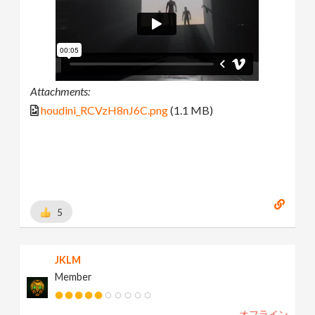
Attachments:
houdini_RCVzH8nJ6C.png
(1.1 MB)
5
JKLM
Member
オフライン