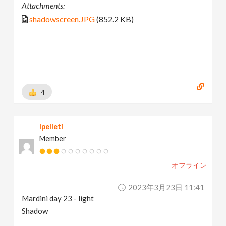
Attachments:
shadowscreen.JPG
(852.2 KB)
4
lpelleti
Member
オフライン
2023年3月23日 11:41
Mardini day 23 - light
Shadow