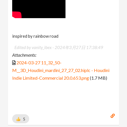
inspired by rainbow road
Edited by vanity_ibex -
2024年3月27日 17:38:49
Attachments:
2024-03-27 11_32_50-
M__3D_Houdini_mardini_27_27_02.hiplc - Houdini
Indie Limited-Commercial 20.0.653.png
(1.7 MB)
5