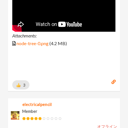
Attachments:
node-tree-0.png
(4.2 MB)
3
electricalpencil
Member
オフライン