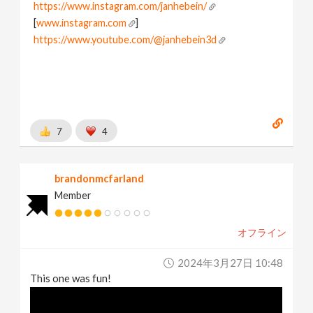
https://www.instagram.com/janhebein/
[
www.instagram.com
]
https://www.youtube.com/@janhebein3d
7
4
brandonmcfarland
Member
オフライン
2024年3月27日 10:48
This one was fun!