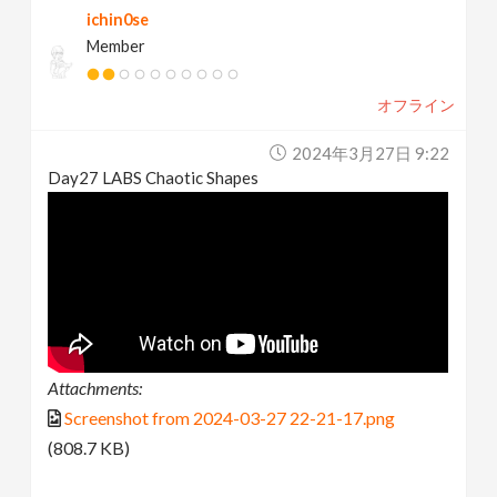
ichin0se
Member
オフライン
2024年3月27日 9:22
Day27 LABS Chaotic Shapes
Attachments:
Screenshot from 2024-03-27 22-21-17.png
(808.7 KB)