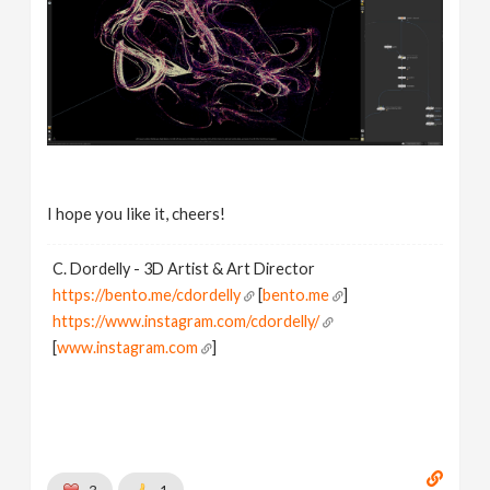
I hope you like it, cheers!
C. Dordelly - 3D Artist & Art Director
https://bento.me/cdordelly
[
bento.me
]
https://www.instagram.com/cdordelly/
[
www.instagram.com
]