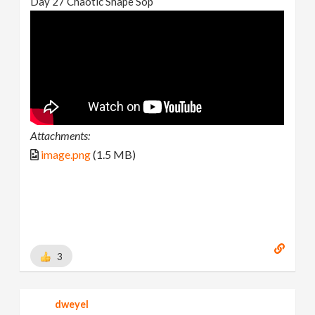
Day 27 Chaotic Shape Sop
Attachments:
image.png
(1.5 MB)
3
dweyel