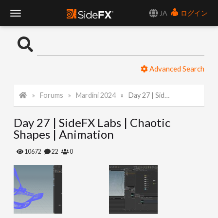
JA
ログイン
T
o
Advanced Search
g
Forums
Mardini 2024
Day 27 | SideFX Labs | Chaotic Shapes | Animation
g
Day 27 | SideFX Labs | Chaotic
l
Shapes | Animation
e
10672
22
0
N
a