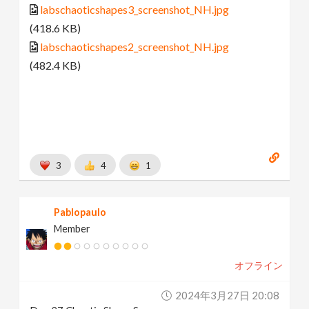
labschaoticshapes3_screenshot_NH.jpg
(418.6 KB)
labschaoticshapes2_screenshot_NH.jpg
(482.4 KB)
3
4
1
Pablopaulo
Member
オフライン
2024年3月27日 20:08