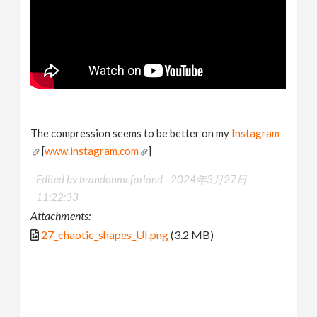
The compression seems to be better on my
Instagram
[
www.instagram.com
]
Edited by brandonmcfarland -
2024年3月27日
11:22:33
Attachments:
27_chaotic_shapes_UI.png
(3.2 MB)