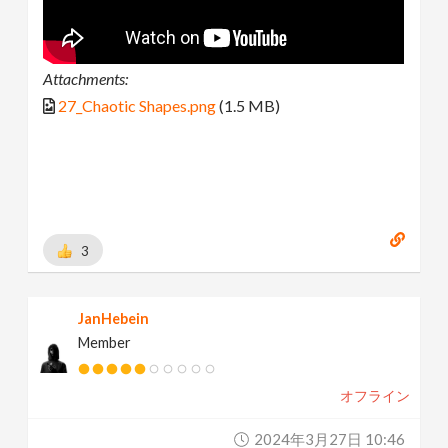
Attachments:
27_Chaotic Shapes.png
(1.5 MB)
3
JanHebein
Member
オフライン
2024年3月27日 10:46