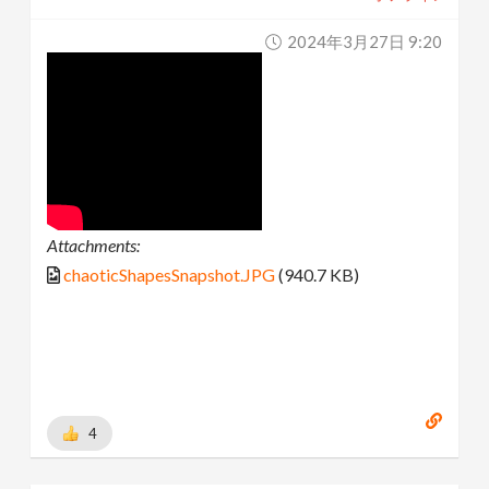
2024年3月27日 9:20
Attachments:
chaoticShapesSnapshot.JPG
(940.7 KB)
4