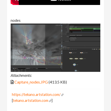
nodes
Attachments:
Capture_nodes.JPG
(413.5 KB)
https://tekano.artstation.com/
[
tekano.artstation.com
]