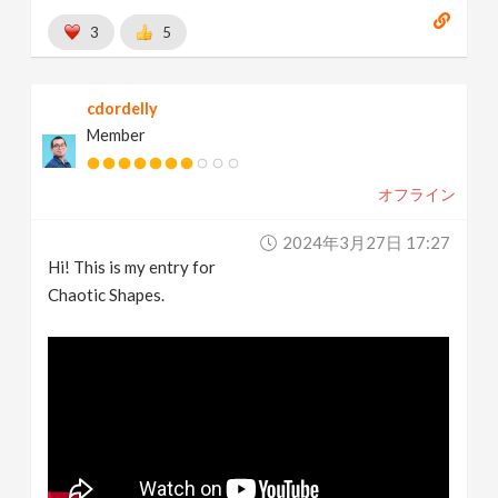
3
5
cdordelly
Member
オフライン
2024年3月27日 17:27
Hi! This is my entry for
Chaotic Shapes.