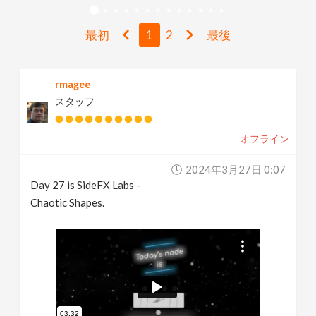
v
最初
1
2
最後
i
rmagee
g
スタッフ
a
オフライン
t
2024年3月27日 0:07
Day 27 is SideFX Labs -
i
Chaotic Shapes.
o
n