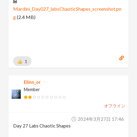
Mardini_Day027_labsChaoticShapes_screenshot.pn
g
(2.4 MB)
1
Elinn_or
Member
オフライン
2024年3月27日 17:46
Day 27 Labs Chaotic Shapes