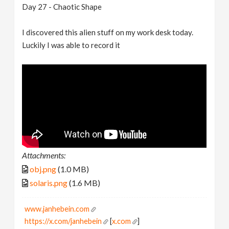
Day 27 - Chaotic Shape
I discovered this alien stuff on my work desk today.
Luckily I was able to record it
Attachments:
obj.png
(1.0 MB)
solaris.png
(1.6 MB)
www.janhebein.com
https://x.com/janhebein
[
x.com
]