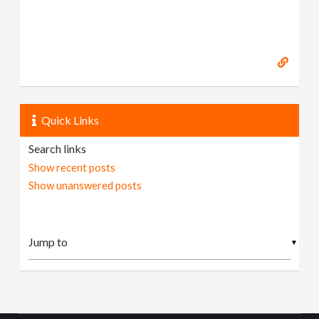
Quick Links
Search links
Show recent posts
Show unanswered posts
▼