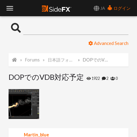
JA
ログイン
T
o
Advanced Search
g
Forums
日本語フォーラム
DOPでのVDB対応予定
g
DOPでのVDB対応予定
l
1922
2
0
e
N
a
Martin_blue