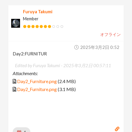
Furuya Takumi
Member
オフライン
2025年3月2日 0:52
Day2:FURNITUR
Edited by Furuya Takumi -
2025年3月2日 00:57:11
Attachments:
Day2_Furniture.png
(2.4 MB)
Day2_Furniture.png
(3.1 MB)