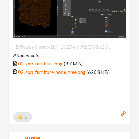
Edited by plasmo310 -
2025年3月2日 00:12:01
Attachments:
02_sop_furniture.png
(3.7 MB)
02_sop_furniture_node_tree.png
(626.8 KB)
5
MatijaK