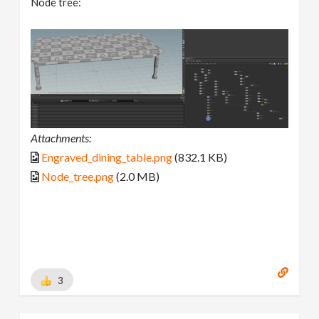
Node tree:
Attachments:
Engraved_dining_table.png
(832.1 KB)
Node_tree.png
(2.0 MB)
3