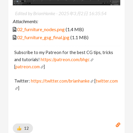
Edited by BrianHanke -
2025年3月2日 16:35:54
Attachments:
02_furniture_nodes.png
(1.4 MB)
02_furniture_gsg_final.jpg
(1.1 MB)
Subscribe to my Patreon for the best CG tips, tricks
and tutorials!
https://patreon.com/bhgc
[
patreon.com
]
Twitter:
https://twitter.com/brianhanke
[
twitter.com
]
Behance:
https://www.behance.net/brianhanke/projects
[
www.behance.net
]
12