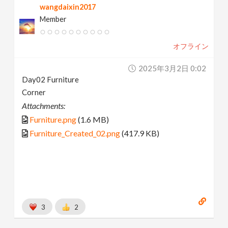
wangdaixin2017
Member
オフライン
2025年3月2日 0:02
Day02 Furniture
Corner
Attachments:
Furniture.png
(1.6 MB)
Furniture_Created_02.png
(417.9 KB)
3
2