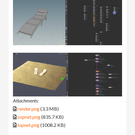
Attachments:
render.png
(3.3 MB)
sopnet.png
(835.7 KB)
lopnet.png
(1008.2 KB)