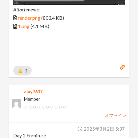
Attachments:
render.png
(803.4 KB)
1.png
(4.1 MB)
2
ajay7637
Member
オフライン
2025年3月2日 5:37
Day 2 Furniture