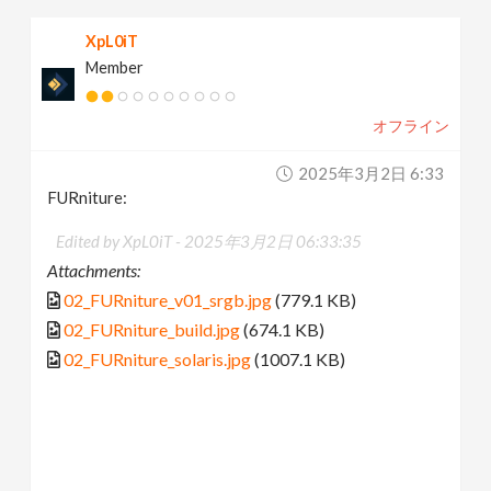
XpL0iT
Member
オフライン
2025年3月2日 6:33
FURniture:
Edited by XpL0iT -
2025年3月2日 06:33:35
Attachments:
02_FURniture_v01_srgb.jpg
(779.1 KB)
02_FURniture_build.jpg
(674.1 KB)
02_FURniture_solaris.jpg
(1007.1 KB)