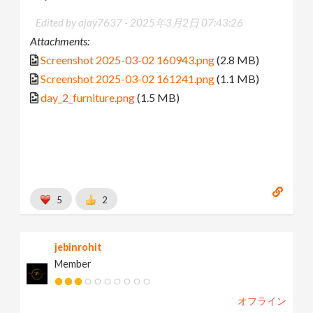
Edited by ajay7637 -
2025年3月2日 07:43:26
Attachments:
Screenshot 2025-03-02 160943.png
(2.8 MB)
Screenshot 2025-03-02 161241.png
(1.1 MB)
day_2_furniture.png
(1.5 MB)
5
2
jebinrohit
Member
オフライン