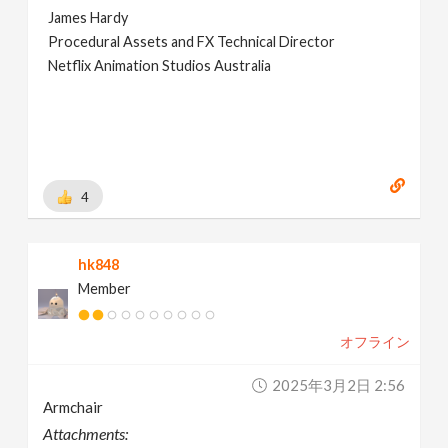
James Hardy
Procedural Assets and FX Technical Director
Netflix Animation Studios Australia
4
hk848
Member
オフライン
2025年3月2日 2:56
Armchair
Attachments: