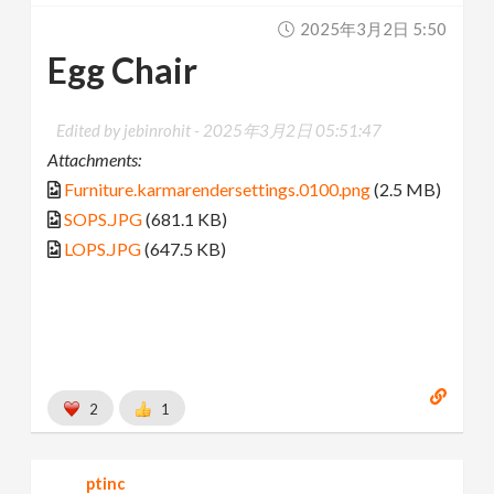
2025年3月2日 5:50
Egg Chair
Edited by jebinrohit -
2025年3月2日 05:51:47
Attachments:
Furniture.karmarendersettings.0100.png
(2.5 MB)
SOPS.JPG
(681.1 KB)
LOPS.JPG
(647.5 KB)
2
1
ptinc