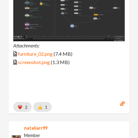
Attachments:
furniture_02.png
(7.4 MB)
screenshot.png
(1.3 MB)
2
1
nataliarr99
Member