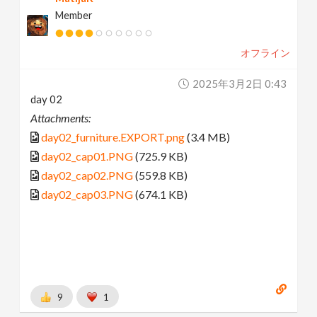
Member
オフライン
2025年3月2日 0:43
day 02
Attachments:
day02_furniture.EXPORT.png
(3.4 MB)
day02_cap01.PNG
(725.9 KB)
day02_cap02.PNG
(559.8 KB)
day02_cap03.PNG
(674.1 KB)
9
1