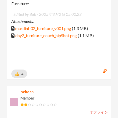
Furniture:
Edited by Bub -
2025年3月2日 05:00:23
Attachments:
mardini-02_furniture_v001.png
(1.3 MB)
day2_furniture_couch_hipShot.png
(1.1 MB)
4
nekoco
Member
オフライン