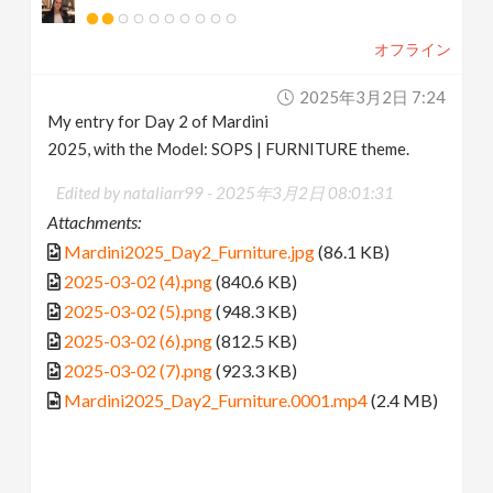
オフライン
2025年3月2日 7:24
My entry for Day 2 of Mardini
2025, with the Model: SOPS | FURNITURE theme.
Edited by nataliarr99 -
2025年3月2日 08:01:31
Attachments:
Mardini2025_Day2_Furniture.jpg
(86.1 KB)
2025-03-02 (4).png
(840.6 KB)
2025-03-02 (5).png
(948.3 KB)
2025-03-02 (6).png
(812.5 KB)
2025-03-02 (7).png
(923.3 KB)
Mardini2025_Day2_Furniture.0001.mp4
(2.4 MB)