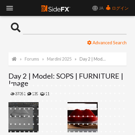
JA
ログイン
T
o
Advanced Search
g
Forums
Mardini 2025
Day 2 | Model: SOPS | FURNITURE | Image
g
Day 2 | Model: SOPS | FURNITURE |
l
Image
e
87051
135
11
N
a