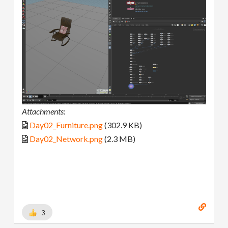
Attachments:
Day02_Furniture.png
(302.9 KB)
Day02_Network.png
(2.3 MB)
3