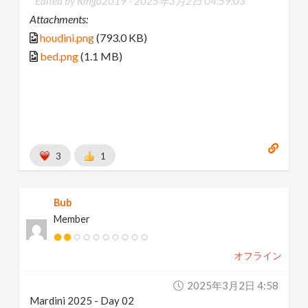
Edited by Ringo2019 -
2025年3月2日 04:59:03
Attachments:
houdini.png
(793.0 KB)
bed.png
(1.1 MB)
3
1
Bub
Member
オフライン
2025年3月2日 4:58
Mardini 2025 - Day 02