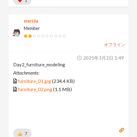
1
merida
Member
オフライン
2025年3月2日 1:49
Day2_furniture_modeling
Attachments:
furniture_01.jpg
(234.4 KB)
furniture_02.png
(1.1 MB)
7