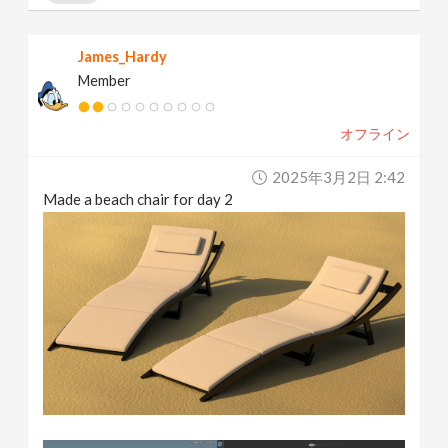
James_Hardy
Member
オフライン
2025年3月2日 2:42
Made a beach chair for day 2