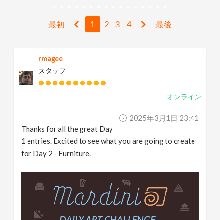
v
最初
1
2
3
4
最後
i
rmagee
g
スタッフ
a
オンライン
t
2025年3月1日 23:41
Thanks for all the great Day
i
1 entries. Excited to see what you are going to create
for Day 2 - Furniture.
o
n