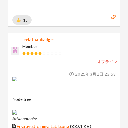
[
www.behance.net
]
12
leviathanbadger
Member
オフライン
2025年3月1日 23:53
Node tree:
Attachments:
Engraved_dining_table.png
(832.1 KB)