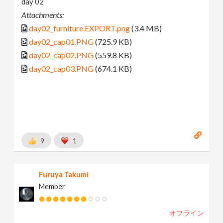
day 02
Attachments:
day02_furniture.EXPORT.png
(3.4 MB)
day02_cap01.PNG
(725.9 KB)
day02_cap02.PNG
(559.8 KB)
day02_cap03.PNG
(674.1 KB)
9
1
Furuya Takumi
Member
オフライン