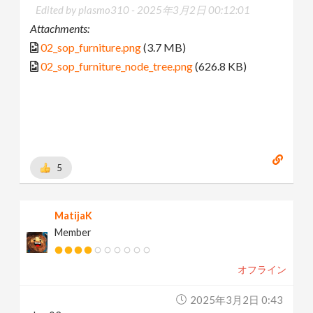
Edited by plasmo310 -
2025年3月2日 00:12:01
Attachments:
02_sop_furniture.png
(3.7 MB)
02_sop_furniture_node_tree.png
(626.8 KB)
5
MatijaK
Member
オフライン
2025年3月2日 0:43