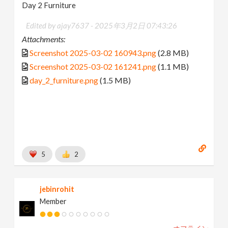
Day 2 Furniture
Edited by ajay7637 -
2025年3月2日 07:43:26
Attachments:
Screenshot 2025-03-02 160943.png
(2.8 MB)
Screenshot 2025-03-02 161241.png
(1.1 MB)
day_2_furniture.png
(1.5 MB)
5
2
jebinrohit
Member