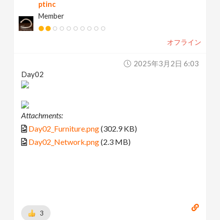
ptinc
Member
オフライン
2025年3月2日 6:03
Day02
Attachments:
Day02_Furniture.png
(302.9 KB)
Day02_Network.png
(2.3 MB)
3