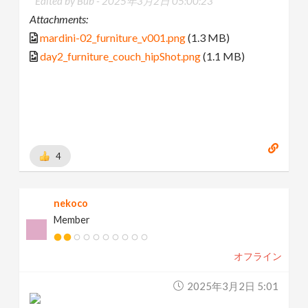
Edited by Bub -
2025年3月2日 05:00:23
Attachments:
mardini-02_furniture_v001.png
(1.3 MB)
day2_furniture_couch_hipShot.png
(1.1 MB)
4
nekoco
Member
オフライン
2025年3月2日 5:01