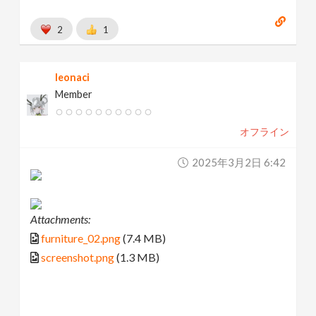
2
1
leonaci
Member
オフライン
2025年3月2日 6:42
Attachments:
furniture_02.png
(7.4 MB)
screenshot.png
(1.3 MB)