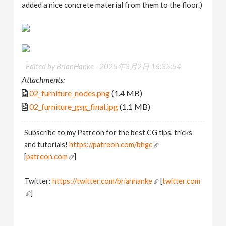
added a nice concrete material from them to the floor.)
Edited by BrianHanke -
2025年3月2日 16:35:54
Attachments:
02_furniture_nodes.png
(1.4 MB)
02_furniture_gsg_final.jpg
(1.1 MB)
Subscribe to my Patreon for the best CG tips, tricks
and tutorials!
https://patreon.com/bhgc
[
patreon.com
]
Twitter:
https://twitter.com/brianhanke
[
twitter.com
]
Behance:
https://www.behance.net/brianhanke/projects