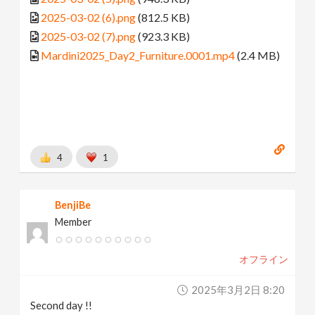
2025-03-02 (6).png
(812.5 KB)
2025-03-02 (7).png
(923.3 KB)
Mardini2025_Day2_Furniture.0001.mp4
(2.4 MB)
4
1
BenjiBe
Member
オフライン
2025年3月2日 8:20
Second day !!