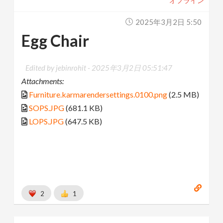
オフライン
2025年3月2日 5:50
Egg Chair
Edited by jebinrohit -
2025年3月2日 05:51:47
Attachments:
Furniture.karmarendersettings.0100.png
(2.5 MB)
SOPS.JPG
(681.1 KB)
LOPS.JPG
(647.5 KB)
2
1