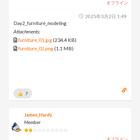
オフライン
2025年3月2日 1:49
Day2_furniture_modeling
Attachments:
furniture_01.jpg
(234.4 KB)
furniture_02.png
(1.1 MB)
7
James_Hardy
Member
オフライン