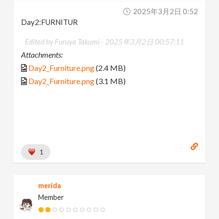
2025年3月2日 0:52
Day2:FURNITUR
Edited by Furuya Takumi -
2025年3月2日 00:57:11
Attachments:
Day2_Furniture.png
(2.4 MB)
Day2_Furniture.png
(3.1 MB)
1
merida
Member