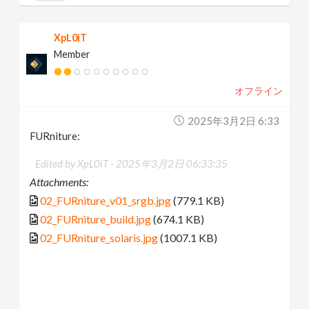
XpL0iT
Member
オフライン
2025年3月2日 6:33
FURniture:
Edited by XpL0iT -
2025年3月2日 06:33:35
Attachments:
02_FURniture_v01_srgb.jpg
(779.1 KB)
02_FURniture_build.jpg
(674.1 KB)
02_FURniture_solaris.jpg
(1007.1 KB)