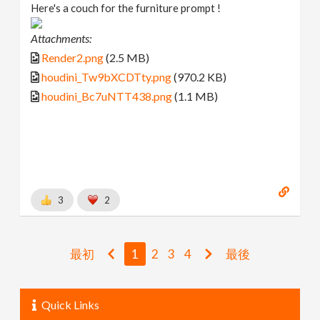
Here's a couch for the furniture prompt !
Attachments:
Render2.png
(2.5 MB)
houdini_Tw9bXCDTty.png
(970.2 KB)
houdini_Bc7uNTT438.png
(1.1 MB)
3
2
最初
1
2
3
4
最後
Quick Links