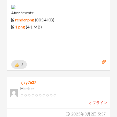
Attachments:
render.png
(803.4 KB)
1.png
(4.1 MB)
2
ajay7637
Member
オフライン
2025年3月2日 5:37