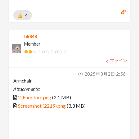
4
hk848
Member
オフライン
2025年3月2日 2:56
Armchair
Attachments:
2_Furniture.png
(2.1 MB)
Screenshot (2219).png
(3.3 MB)