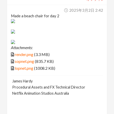
2025年3月2日 2:42
Made a beach chair for day 2
Attachments:
render.png
(3.3 MB)
sopnet.png
(835.7 KB)
lopnet.png
(1008.2 KB)
James Hardy
Procedural Assets and FX Technical Director
Netflix Animation Studios Australia