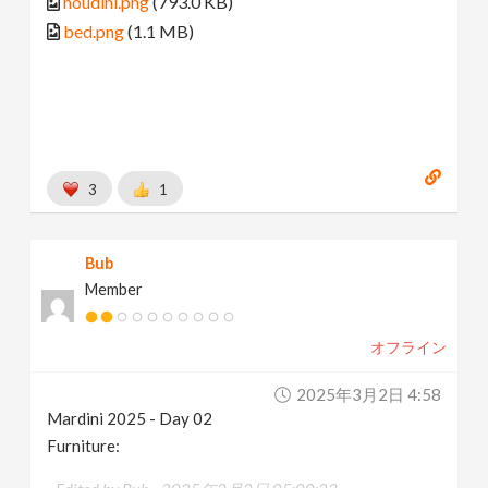
houdini.png
(793.0 KB)
bed.png
(1.1 MB)
3
1
Bub
Member
オフライン
2025年3月2日 4:58
Mardini 2025 - Day 02
Furniture: