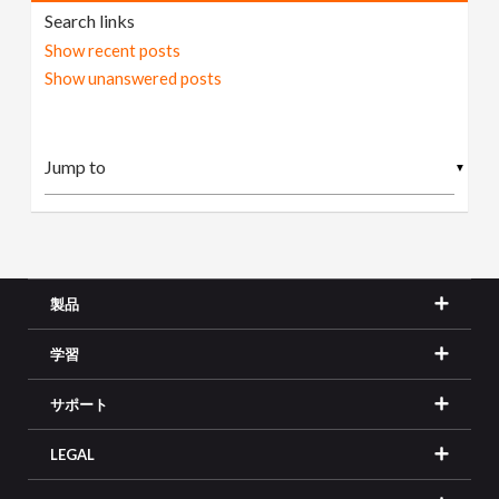
Search links
Show recent posts
Show unanswered posts
▼
製品
学習
サポート
LEGAL