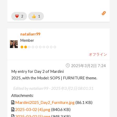
2
1
nataliarr99
Member
オフライン
2025年3月2日 7:24
My entry for Day 2 of Mardini
2025, with the Model: SOPS | FURNITURE theme.
Edited by nataliarr99 -
2025年3月2日 08:01:31
Attachments:
Mardini2025_Day2_Furniture.jpg
(86.1 KB)
2025-03-02 (4).png
(840.6 KB)
2025-03-02 (5).png
(948.3 KB)