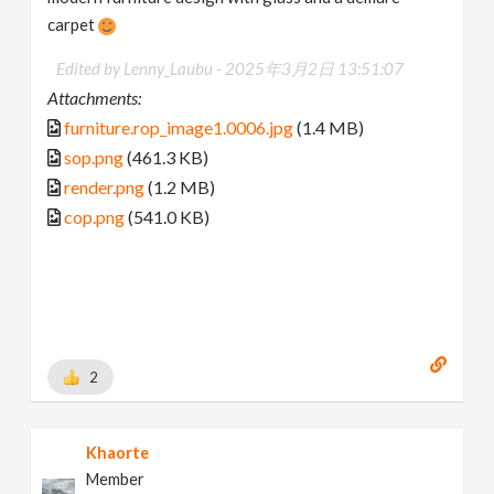
carpet
Edited by Lenny_Laubu -
2025年3月2日 13:51:07
Attachments:
furniture.rop_image1.0006.jpg
(1.4 MB)
sop.png
(461.3 KB)
render.png
(1.2 MB)
cop.png
(541.0 KB)
2
Khaorte
Member