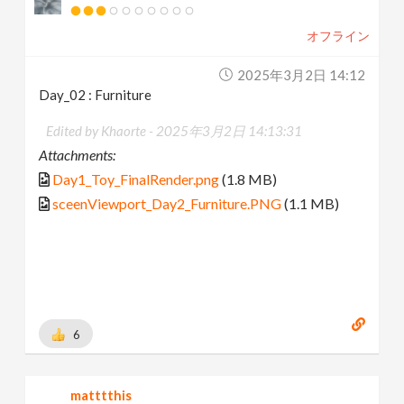
オフライン
2025年3月2日 14:12
Day_02 : Furniture
Edited by Khaorte -
2025年3月2日 14:13:31
Attachments:
Day1_Toy_FinalRender.png
(1.8 MB)
sceenViewport_Day2_Furniture.PNG
(1.1 MB)
6
matttthis