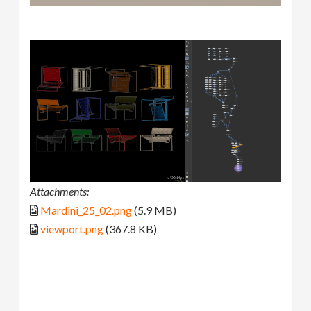
Attachments:
Mardini_25_02.png
(5.9 MB)
viewport.png
(367.8 KB)