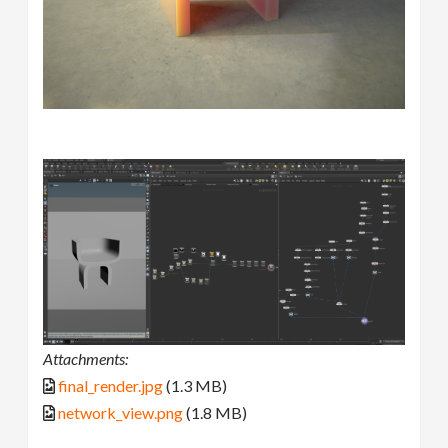
Attachments:
final_render.jpg
(1.3 MB)
network_view.png
(1.8 MB)