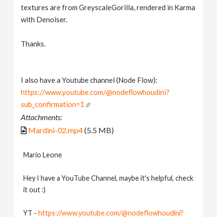
textures are from GreyscaleGorilla, rendered in Karma
with Denoiser.
Thanks.
I also have a Youtube channel (Node Flow):
https://www.youtube.com/@nodeflowhoudini?
sub_confirmation=1
Attachments:
Mardini-02.mp4
(5.5 MB)
Mario Leone
Hey I have a YouTube Channel, maybe it's helpful, check
it out :)
YT -
https://www.youtube.com/@nodeflowhoudini?