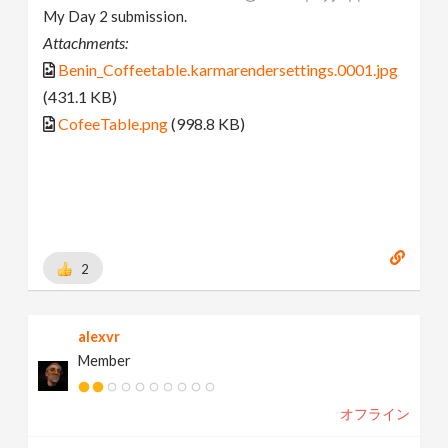
My Day 2 submission.
Attachments:
Benin_Coffeetable.karmarendersettings.0001.jpg
(431.1 KB)
CofeeTable.png
(998.8 KB)
2
alexvr
Member
オフライン