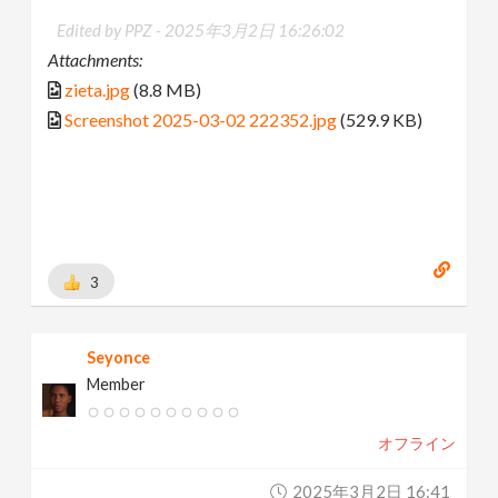
Edited by PPZ -
2025年3月2日 16:26:02
Attachments:
zieta.jpg
(8.8 MB)
Screenshot 2025-03-02 222352.jpg
(529.9 KB)
3
Seyonce
Member
オフライン
2025年3月2日 16:41