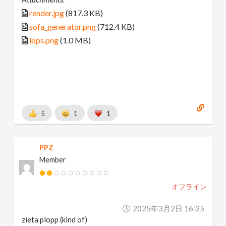
render.jpg
(817.3 KB)
sofa_generator.png
(712.4 KB)
lops.png
(1.0 MB)
5
1
1
PPZ
Member
オフライン
2025年3月2日 16:25
zieta plopp (kind of)