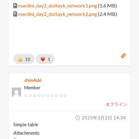
mardini_day2_dottayk_network1.png
(1.6 MB)
mardini_day2_dottayk_network2.png
(2.4 MB)
10
1
chin4ski
Member
オフライン
2025年3月2日 14:34
Simple table
Attachments: