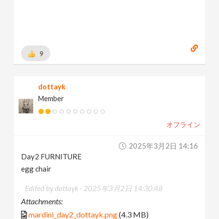
9
dottayk
Member
オフライン
2025年3月2日 14:16
Day2 FURNITURE
egg chair
Edited by dottayk -
2025年3月2日 14:30:48
Attachments:
mardini_day2_dottayk.png
(4.3 MB)