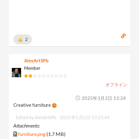
sub_confirmation=1
2
AlexArtSPb
Member
オフライン
2025年3月2日 13:24
Creative furniture
Edited by AlexArtSPb -
2025年3月2日 13:25:44
Attachments:
furniture.png
(1.7 MB)