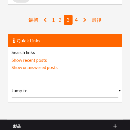
最初
1
2
3
4
最後
Quick Links
Search links
Show recent posts
Show unanswered posts
▼
製品