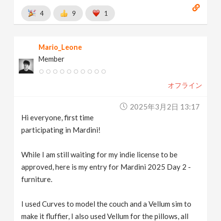
4
9
1
Mario_Leone
Member
オフライン
2025年3月2日 13:17
Hi everyone, first time
participating in Mardini!
While I am still waiting for my indie license to be
approved, here is my entry for Mardini 2025 Day 2 -
furniture.
I used Curves to model the couch and a Vellum sim to
make it fluffier, I also used Vellum for the pillows, all