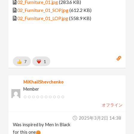
02_Furniture_01.jpg
(283.6 KB)
02_Furniture_01_SOP.jpg
(612.2 KB)
02_Furniture_01_LOP.jpg
(558.9 KB)
7
1
MiKhailShevchenko
Member
オフライン
2025年3月2日 14:38
Was inspired by Men In Black
for this one