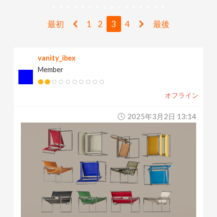
v
最初
1
2
3
4
最後
i
vanity_ibex
g
Member
a
オフライン
t
2025年3月2日 13:14
i
o
n