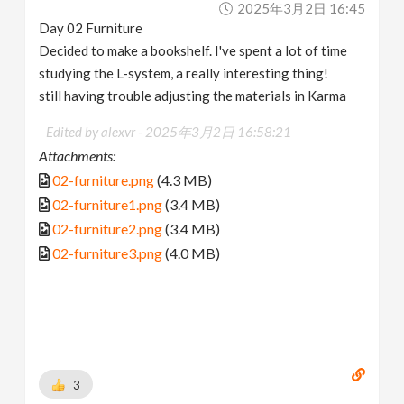
2025年3月2日 16:45
Day 02 Furniture
Decided to make a bookshelf. I've spent a lot of time
studying the L-system, a really interesting thing!
still having trouble adjusting the materials in Karma
Edited by alexvr -
2025年3月2日 16:58:21
Attachments:
02-furniture.png
(4.3 MB)
02-furniture1.png
(3.4 MB)
02-furniture2.png
(3.4 MB)
02-furniture3.png
(4.0 MB)
3