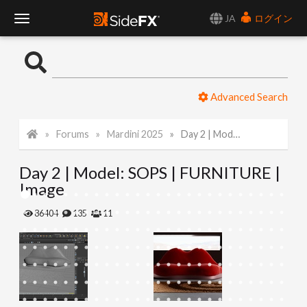
JA
ログイン
T
o
Advanced Search
g
Forums
Mardini 2025
Day 2 | Model: SOPS | FURNITURE | Image
g
Day 2 | Model: SOPS | FURNITURE |
l
Image
e
86404
135
11
N
a