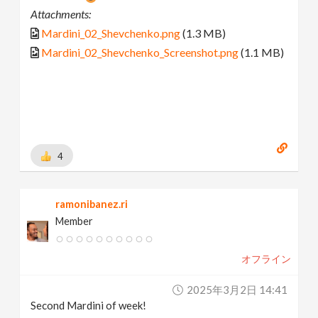
Attachments:
Mardini_02_Shevchenko.png
(1.3 MB)
Mardini_02_Shevchenko_Screenshot.png
(1.1 MB)
4
ramonibanez.ri
Member
オフライン
2025年3月2日 14:41
Second Mardini of week!