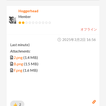
Hoggerhead
Member
オフライン
2025年3月2日 16:56
Last minute)
Attachments:
2.png
(1.4 MB)
B.png
(1.5 MB)
F.png
(1.6 MB)
2