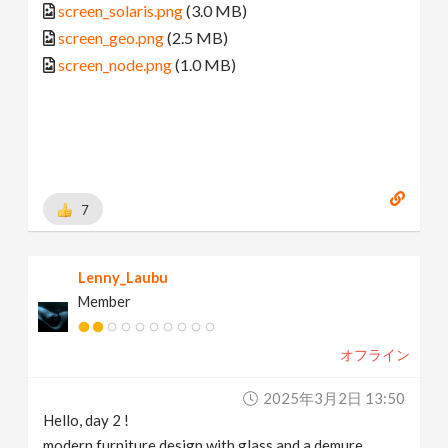
screen_solaris.png
(3.0 MB)
screen_geo.png
(2.5 MB)
screen_node.png
(1.0 MB)
7
Lenny_Laubu
Member
オフライン
2025年3月2日 13:50
Hello, day 2 !
modern furniture design with glass and a demure