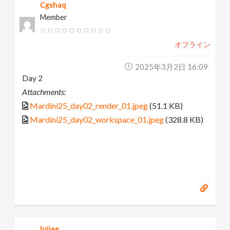
Cgshaq
Member
オフライン
2025年3月2日 16:09
Day 2
Attachments:
Mardini25_day02_render_01.jpeg
(51.1 KB)
Mardini25_day02_workspace_01.jpeg
(328.8 KB)
luijee