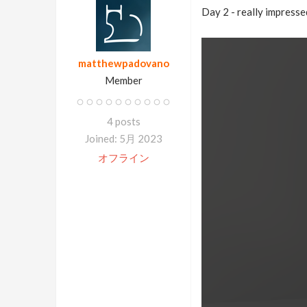
Day 2 - really impresse
matthewpadovano
Member
4 posts
Joined: 5月 2023
オフライン