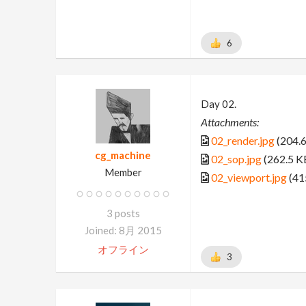
6
Day 02.
Attachments:
02_render.jpg
(204.6
cg_machine
02_sop.jpg
(262.5 K
Member
02_viewport.jpg
(41
3 posts
Joined: 8月 2015
オフライン
3