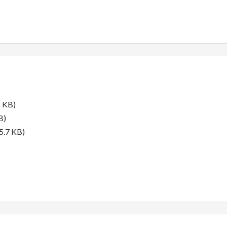
 KB)
B)
5.7 KB)