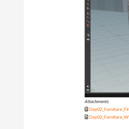
Attachments:
Day02_Furniture_Fi
Day02_Furniture_W