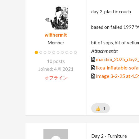
day 2, plastic couch
based on failed 1997 "A
wifihermit
Member
bit of sops, bit of vellu
Attachments:
mardini_2025_day2_
10 posts
ikea-inflatable-sof
Joined: 4月 2021
Image 3-2-25 at 4.
オフライン
1
Day 2 - Furniture