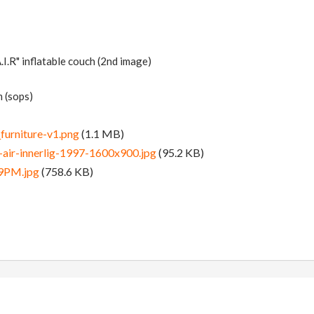
.I.R" inflatable couch (2nd image)
m (sops)
furniture-v1.png
(1.1 MB)
a-air-innerlig-1997-1600x900.jpg
(95.2 KB)
59PM.jpg
(758.6 KB)