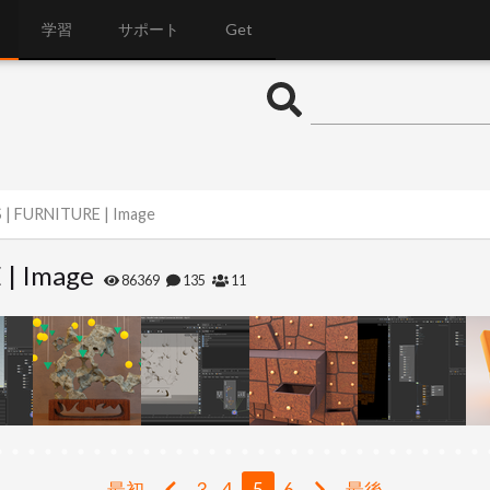
学習
サポート
Get
S | FURNITURE | Image
 | Image
86369
135
11
最初
3
4
5
6
最後