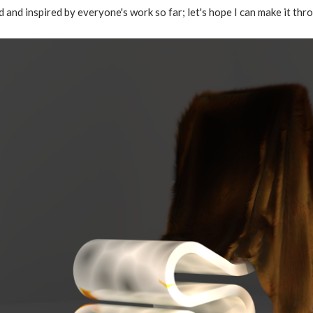
d and inspired by everyone's work so far; let's hope I can make it thr