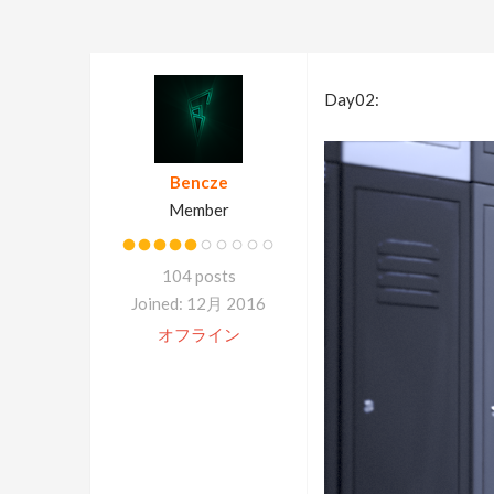
Day02:
Bencze
Member
104 posts
Joined: 12月 2016
オフライン