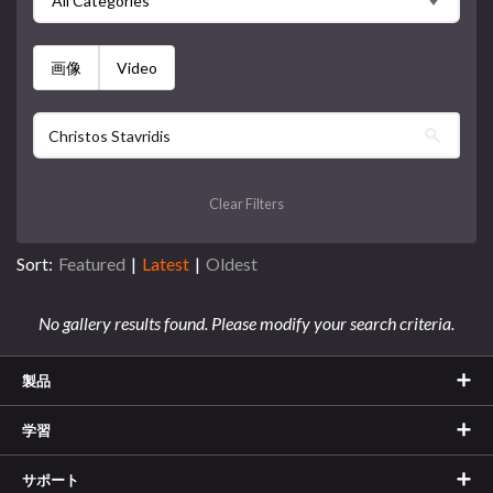
All Categories
画像
Video
Clear Filters
Sort:
Featured
|
Latest
|
Oldest
No gallery results found. Please modify your search criteria.
製品
学習
サポート