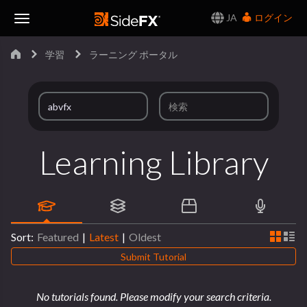
JA
ログイン
Toggle
学習
ラーニング ポータル
Navigation
Learning Library
Sort:
Featured
|
Latest
|
Oldest
Submit Tutorial
No tutorials found. Please modify your search criteria.