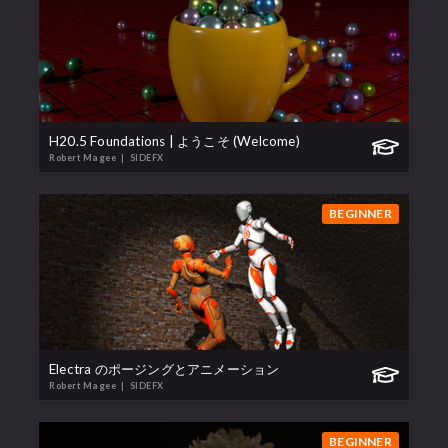
H20.5 Foundations | ようこそ (Welcome)
Robert Magee
| SIDEFX
BEGINNER
Electra のポージングとアニメーション
Robert Magee
| SIDEFX
BEGINNER