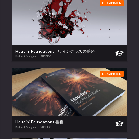
BEGINNER
Houdini Foundations | ワイングラスの粉砕
Robert Magee
| SIDEFX
BEGINNER
Houdini Foundations 書籍
Robert Magee
| SIDEFX