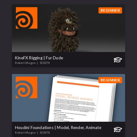
BEGINNER
KineFX Rigging | Fur Dude
Robert Magee
| SIDEFX
BEGINNER
Houdini Foundations | Model, Render, Animate
Robert Magee
| SIDEFX