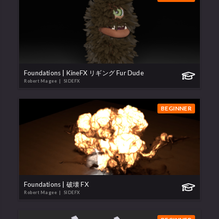
Foundations | KineFX リギング Fur Dude
Robert Magee
| SIDEFX
BEGINNER
Foundations | 破壊 FX
Robert Magee
| SIDEFX