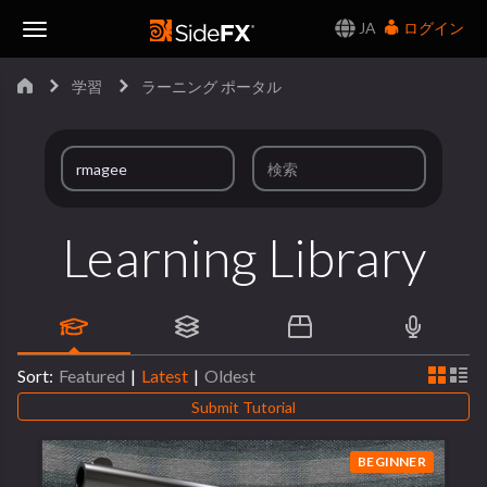
JA
ログイン
Toggle
学習
ラーニング ポータル
Navigation
Learning Library
Sort:
Featured
|
Latest
|
Oldest
Submit Tutorial
BEGINNER