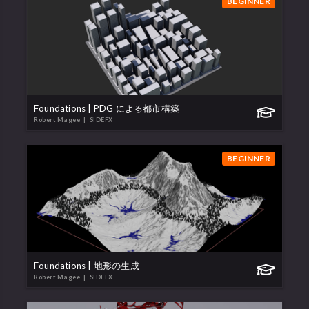
BEGINNER
Foundations | PDG による都市構築
Robert Magee
| SIDEFX
BEGINNER
Foundations | 地形の生成
Robert Magee
| SIDEFX