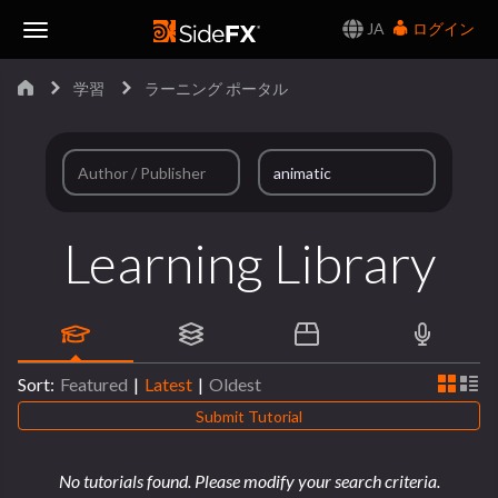
JA
ログイン
Toggle
学習
ラーニング ポータル
Navigation
Learning Library
Sort:
Featured
|
Latest
|
Oldest
Submit Tutorial
No tutorials found. Please modify your search criteria.