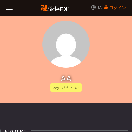
JA
ログイン
Toggle
Navigation
A A
Agosti Alessio
ABOUT ME