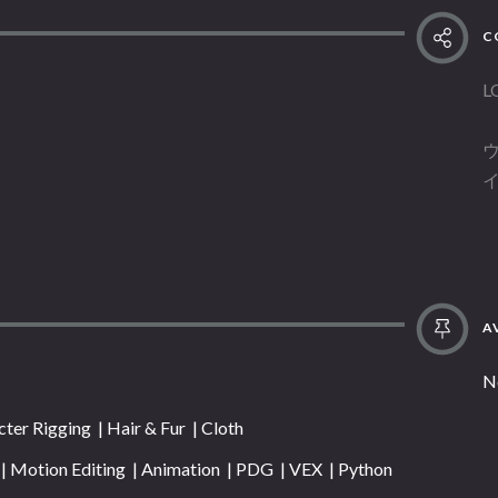
C
L
AV
N
ter Rigging | Hair & Fur | Cloth
| Motion Editing | Animation | PDG | VEX | Python