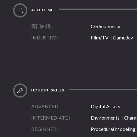
ABOUT ME
専門知識
CG Supervisor
INDUSTRY
Film/TV | Gamedev
HOUDINI SKILLS
ADVANCED
Digital Assets
INTERMEDIATE
Environments | Charac
BEGINNER
Procedural Modeling 