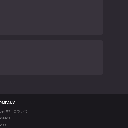
OMPANY
ideFX社について
areers
ress