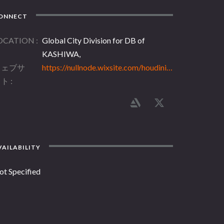
ONNECT
OCATION
Global City Division for DB of
KASHIWA,
ウェブサ
https://nullnode.wixsite.com/houdinipsalm
イト
AILABILITY
ot Specified