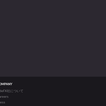
OMPANY
ideFX社について
areers
ress