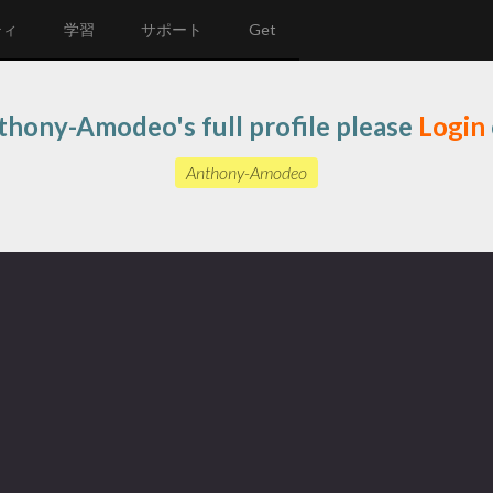
ティ
学習
サポート
Get
thony-Amodeo's full profile please
Login
Anthony-Amodeo