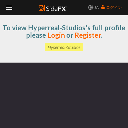
JA
ログイン
Toggle
To view Hyperreal-Studios's full profile
Navigation
please
Login
or
Register
.
Hyperreal-Studios