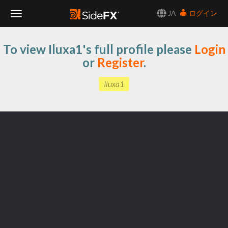
JA
ログイン
Toggle
To view Iluxa1's full profile please
Login
Navigation
or
Register
.
Iluxa1