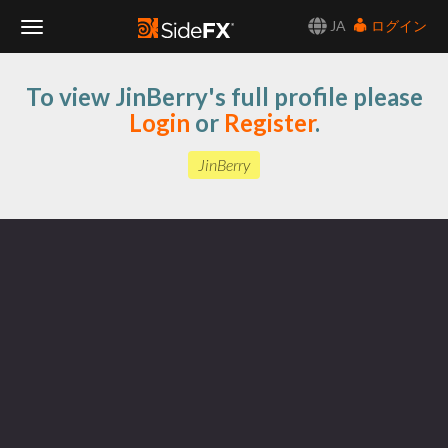
JA
ログイン
Toggle
To view JinBerry's full profile please
Navigation
Login
or
Register
.
JinBerry