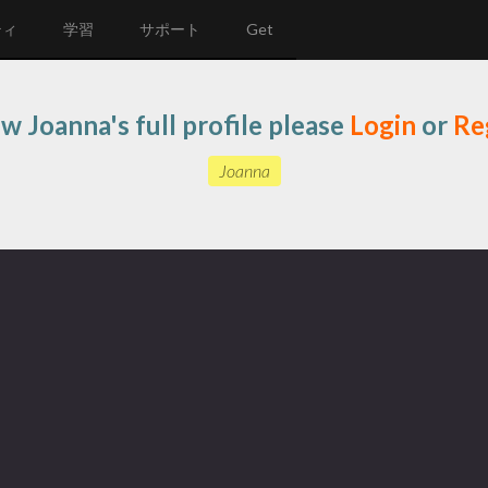
ティ
学習
サポート
Get
ew Joanna's full profile please
Login
or
Re
Joanna