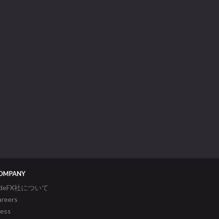
OMPANY
ideFX社について
areers
ress