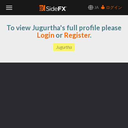
JA
ログイン
Toggle
To view Jugurtha's full profile please
Navigation
Login
or
Register
.
Jugurtha