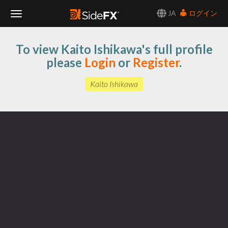
JA
ログイン
Toggle
To view Kaito Ishikawa's full profile
Navigation
please
Login
or
Register
.
Kaito Ishikawa