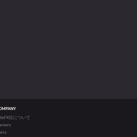
OMPANY
ideFX社について
areers
ress