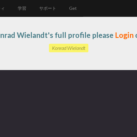
ティ
学習
サポート
Get
nrad Wielandt's full profile please
Login
Konrad Wielandt