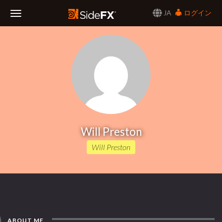
JA
ログイン
Toggle
Navigation
Will Preston
Will Preston
ABOUT ME