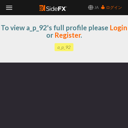
JA
ログイン
Toggle
To view a_p_92's full profile please
Login
Navigation
or
Register
.
a_p_92