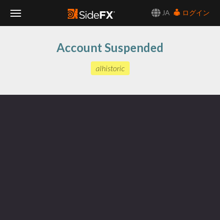
JA
ログイン
Toggle
Account Suspended
Navigation
alhistoric