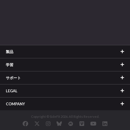
製品
学習
サポート
LEGAL
COMPANY
Copyright © SideFX 2026. All Rights Reserved.