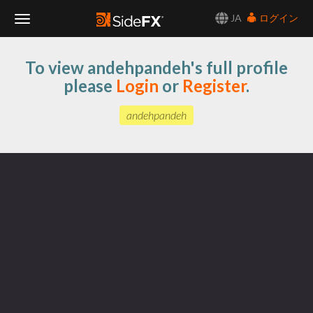
JA
ログイン
Toggle
To view andehpandeh's full profile
Navigation
please
Login
or
Register
.
andehpandeh