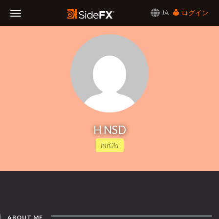
JA
ログイン
Toggle
Navigation
H NSD
hir0ki
ABOUT ME