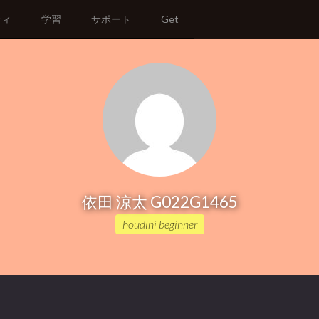
ティ
学習
サポート
Get
依田 涼太 G022G1465
houdini beginner