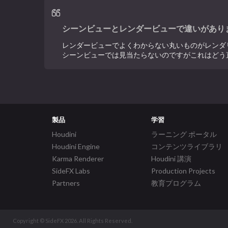
シーンビューとレンダービューで違いがあり
レンダービューでよくわからない丸いものがレンダ
シーンビューでは見当たらないのですがこれはどう
製品
学習
Houdini
ラーニング ポータル
Houdini Engine
コンテンツライブラリ
Karma Renderer
Houdini 講演
SideFX Labs
Production Projects
Partners
教育プログラム
Copyright © SideFX 2026. All Rights Reserved.