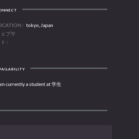
ONNECT
OCATION
tokyo, Japan
ウェブサ
イト
AILABILITY
 am currently a student at 学生