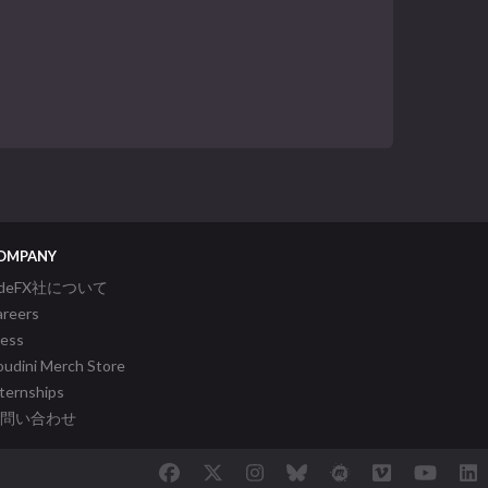
OMPANY
ideFX社について
areers
ress
udini Merch Store
ternships
問い合わせ