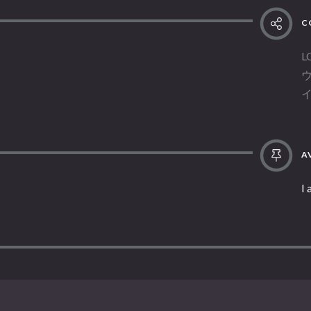
C
L
AV
I