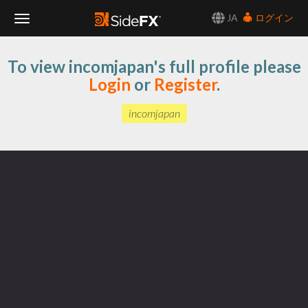
JA
ログイン
Toggle
To view incomjapan's full profile please
Navigation
Login
or
Register
.
incomjapan